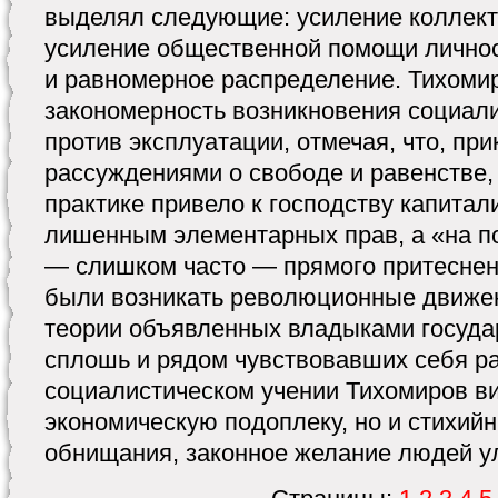
выделял следующие: усиление коллект
усиление общественной помощи личнос
и равномерное распределение. Тихоми
закономерность возникновения социали
против эксплуатации, отмечая, что, пр
рассуждениями о свободе и равенстве,
практике привело к господству капитал
лишенным элементарных прав, а «на по
— слишком часто — прямого притесне
были возникать революционные движен
теории объявленных владыками государ
сплошь и рядом чувствовавших себя р
социалистическом учении Тихомиров ви
экономическую подоплеку, но и стихий
обнищания, законное желание людей у