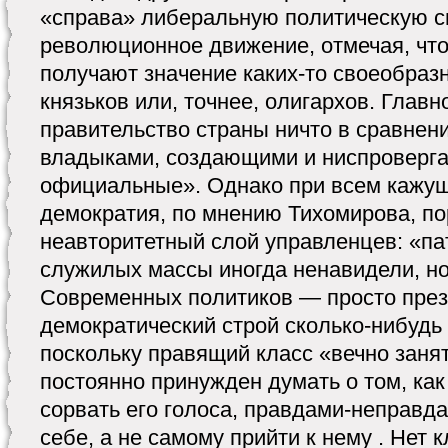
«справа» либеральную политическую с
революционное движение, отмечая, чт
получают значение каких-то своеобраз
князьков или, точнее, олигархов. Глав
правительство страны ничто в сравнен
владыками, создающими и ниспроверг
официальные». Однако при всем кажу
демократия, по мнению Тихомирова, п
неавторитетный слой управленцев: «па
служилых массы иногда ненавидели, но
Современных политиков — просто през
демократический строй сколько-нибудь 
поскольку правящий класс «вечно занят
постоянно принужден думать о том, как
сорвать его голоса, правдами-неправда
себе, а не самому прийти к нему . Нет 