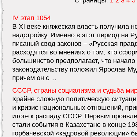
Страницы:
1
2
3
4
5
IV этап 1054
В XI веке княжеская власть получила 
надстройку. Именно в этот период на 
писаный свод законов – «Русская прав
расходятся во мнениях о том, кто сфор
большинство предполагает, что начало
законодательству положил Ярослав Му
причем он с ...
СССР, страны социализма и судьба ми
Крайне сложную политическую ситуаци
и кризис национальных отношений, пр
итоге к распаду СССР. Первым проявле
стали события в Казахстане в конце 198
горбачевской «кадровой революции» 