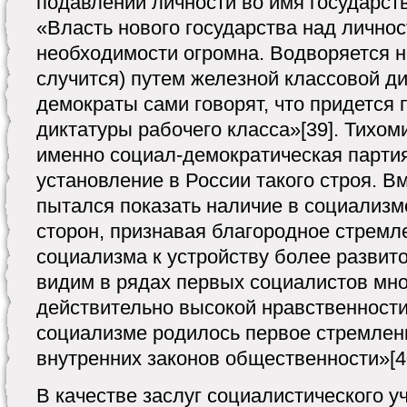
подавлении личности во имя государст
«Власть нового государства над личнос
необходимости огромна. Водворяется н
случится) путем железной классовой д
демократы сами говорят, что придется
диктатуры рабочего класса»[39]. Тихом
именно социал-демократическая парти
установление в России такого строя. В
пытался показать наличие в социализ
сторон, признавая благородное стремл
социализма к устройству более развит
видим в рядах первых социалистов мн
действительно высокой нравственности
социализме родилось первое стремлен
внутренних законов общественности»[4
В качестве заслуг социалистического 