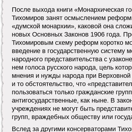
После выхода книги «Монархическая го
Тихомиров занят осмыслением реформ
«думской монархии», каковой она слож
новых Основных Законов 1906 года. Пр
Тихомировым схему реформ коротко мо
введение в государственную систему м
народного представительства с узакон
нем голоса русского народа, цель котор
мнения и нужды народа при Верховной 
и то обстоятельство, что «представите
пользоваться только гражданские груп
антигосударственные, как ныне. В зак
учреждениях не могут быть представите
групп, враждебных обществу или госуда
Вслед за другими консерваторами Тих