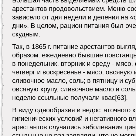
Большая часть выделяемых средств шл
арестантов продовольствием. Меню со
зависело от дня недели и деления на 
дни». В целом, рацион питания был оч
скудным.
Так, в 1865 г. питание арестантов выг
образом: ежедневно бывшие повстанцы
в понедельник, вторник и среду - мясо, 
четверг и воскресенье - мясо, овсяную 
сливочное масло, соль; в пятницу и суб
овсяную крупу, сливочное масло и соль.
неделю ссыльные получали квас[63].
В виду однообразия и недостаточного к
гигиенических условий и негативного в
арестантов случались заболевания цинг
ссыльные не раз заявляли, что не мог