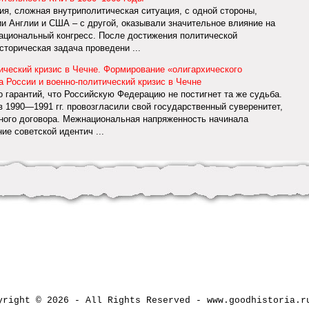
, сложная внутриполитическая ситуация, с одной стороны,
ии Англии и США – с другой, оказывали значительное влияние на
ациональный конгресс. После достижения политической
торическая задача проведени ...
тический кризис в Чечне. Формирование «олигархического
а России и военно-политический кризис в Чечне
гарантий, что Российскую Федерацию не постигнет та же судьба.
1990—1991 гг. провозгласили свой государственный суверенитет,
ного договора. Межнациональная напряженность начинала
е советской идентич ...
yright © 2026 - All Rights Reserved - www.goodhistori