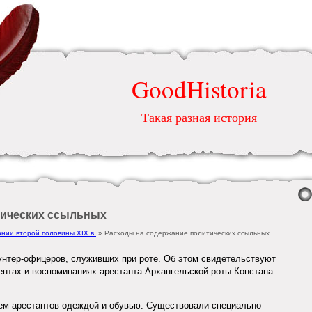
GoodHistoria
Такая разная история
тических ссыльных
рнии второй половины ХІХ в.
» Расходы на содержание политических ссыльных
унтер-офицеров, служивших при роте. Об этом свидетельствуют
нтах и воспоминаниях арестанта Архангельской роты Констана
ем арестантов одеждой и обувью. Существовали специально