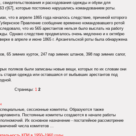
, свидетельствования и расходования одежды и обуви для
63 г[67], которые постоянно нарушались командованием роты.
ах, что в апреле 1865 года началось следствие, причиной которого
в Губернское Правление сообщение временно командовавшего ротой
следовало, что из 565 арестантов нельзя было выслать на работу
дежды. Однако следствие продвигалось очень медленно и к октябрю
верке в апреле и июне 1865 г. Архангельской роты была обнаружена
в, 65 зимних курток, 247 пар зимних штанов, 398 пар зимних сапог,
орых поляков были записаны новые вещи, которых по их словам они
сь старая одежда или оставшаяся от выбывших арестантов под
одной.
Страницы:
1
2
н
 специальные, сессионные комитеты. Образуются также
парламента. Постоянные комитеты создаются в начале работы
 полномочий. Их основное назначение - постатейное рассмотрение
аничений числа комитетов ...
ятельность КПИ в 1950–1960 годы