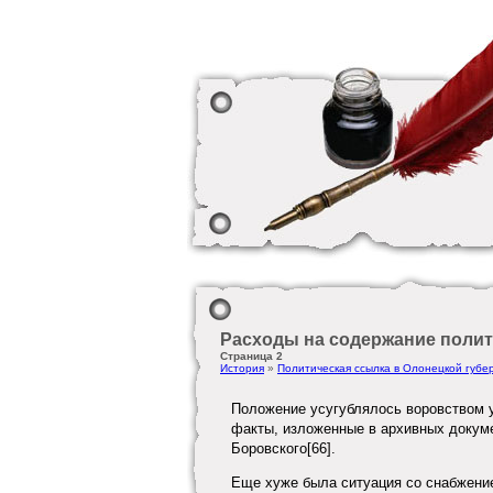
Расходы на содержание поли
Страница 2
История
»
Политическая ссылка в Олонецкой губе
Положение усугублялось воровством 
факты, изложенные в архивных докуме
Боровского[66].
Еще хуже была ситуация со снабжени