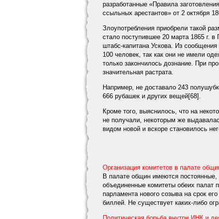
разработанные «Правила заготовления
ссыльных арестантов» от 2 октября 18
Злоупотребления приобрели такой разм
стало поступившее 20 марта 1865 г. 
штабс-капитана Ускова. Из сообщения 
100 человек, так как они не имели о
только закончилось дознание. При про
значительная растрата.
Например, не доставало 243 полушубко
666 рубашек и других вещей[68].
Кроме того, выяснилось, что на некот
не получали, некоторым же выдавала
видом новой и вскоре становилось нег
Организация комитетов в палате общи
В палате общин имеются постоянные,
объединенные комитеты обеих палат 
парламента нового созыва на срок его
биллей. Не существует каких-либо огр
Политическая борьба внутри ИНК и де