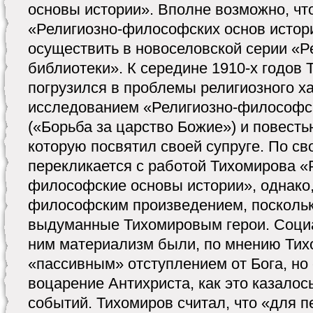
основы истории». Вполне возможно, чт
«Религиозно-философских основ истор
осуществить в новоселовской серии «
библиотеки». К середине 1910-х годов
погрузился в проблемы религиозного ха
исследованием «Религиозно-философс
(«Борьба за царство Божие») и повесть
которую посвятил своей супруге. По св
перекликается с работой Тихомирова «
философские основы истории», однако,
философским произведением, поскольк
выдуманные Тихомировым герои. Социа
ним материализм были, по мнению Тих
«пассивным» отступлением от Бога, но
воцарение Антихриста, как это казало
событий. Тихомиров считал, что «для п