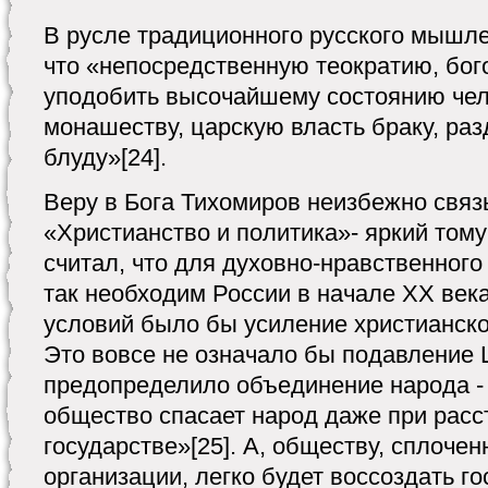
В русле традиционного русского мышле
что «непосредственную теократию, бо
уподобить высочайшему состоянию чело
монашеству, царскую власть браку, раз
блуду»[24].
Веру в Бога Тихомиров неизбежно связ
«Христианство и политика»- яркий том
считал, что для духовно-нравственног
так необходим России в начале XX век
условий было бы усиление христианско
Это вовсе не означало бы подавление 
предопределило объединение народа -
общество спасает народ даже при рас
государстве»[25]. А, обществу, сплочен
организации, легко будет воссоздать го