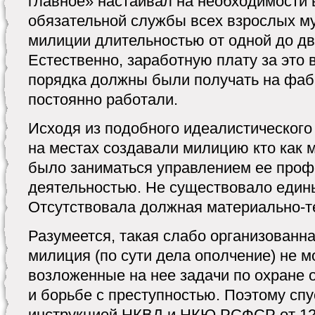
главное» настаивал на необходимости
обязательной службы всех взрослых м
милиции длительностью от одной до дву
Естественно, заработную плату за это
порядка должны были получать на фабр
постоянно работали.
Исходя из подобного идеалистическог
на местах создавали милицию кто как м
было заниматься управлением ее про
деятельностью. Не существовало един
Отсутствовала должная материально-те
Разумеется, такая слабо организованн
милиция (по сути дела ополчение) не 
возложенные на нее задачи по охране 
и борьбе с преступностью. Поэтому спус
инструкцией НКВД и НКЮ РСФСР от 12 