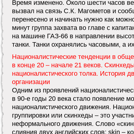
Время изменено. Около шести часов ве
вызвал на связь С.К. Магометов и соо
перенесено и начинать нужно как можно
минут группа захвата во главе с капи
на машине ГАЗ-66 в направлении высот
танки. Танки охранялись часовыми, а их
Националистические тенденции в обще
в конце 20 – начале 21 веков. Скинхеды
националистического толка. История д
организации
Одним из проявлений националистическ
в 90-е годы 20 века стало появление м
националистического движения. Нацио
группировки или скинхеды – это участн
неформального движения. Слово «скин
слияния двух английских слов: skin – ко