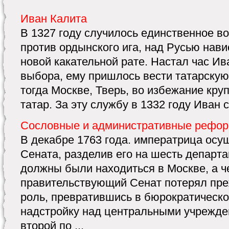
Иван Калита
В 1327 году случилось единственное в
против ордынского ига, над Русью нави
новой какательной рате. Настал час И
выбора, ему пришлось вести татарскую
тогда Москве, Тверь, во избежание кру
татар. За эту службу в 1332 году Иван ст
Сословные и административные рефор
В декабре 1763 года. императрица ос
Сената, разделив его на шесть департа
должны были находиться в Москве, а ч
правительствующий Сенат потерял пр
роль, превратившись в бюрократическ
надстройку над центральными учрежде
второй по ...