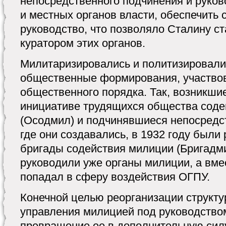
непосредственного подчинения и руков
и местных органов власти, обеспечить 
руководство, что позволяло Сталину с
куратором этих органов.
Милитаризировались и политизировалис
общественные формирования, участво
общественного порядка. Так, возникшие
инициативе трудящихся общества соде
(Осодмил) и подчинявшиеся непосредс
где они создавались, в 1932 году были
бригады содействия милиции (Бригадм
руководили уже органы милиции, а вме
попадал в сферу воздействия ОГПУ.
Конечной целью реорганизации структ
управления милицией под руководств
превращение ее в дополнительную сил