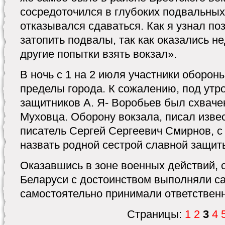
сосредоточился в глубоких подвальны
отказывался сдаваться. Как я узнал по
затопить подвалы, так как оказались н
другие попытки взять вокзал».
В ночь с 1 на 2 июля участники оборон
пределы города. К сожалению, под утр
защитников А. Я- Воробьев был схвачен
Муховца. Оборону вокзала, писал изве
писатель Сергей Сергеевич Смирнов, 
назвать родной сестрой славной защит
Оказавшись в зоне военных действий, 
Беларуси с достоинством выполняли с
самостоятельно принимали ответствен
Страницы:
1
2
3
4