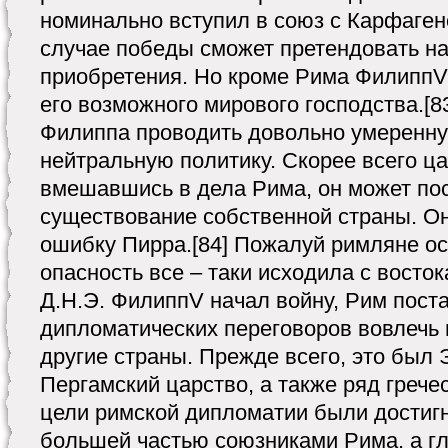
номинально вступил в союз с Карфагено
случае победы сможет претендовать на 
приобретения. Но кроме Рима ФилиппV
его возможного мирового господства.[8
Филиппа проводить довольно умеренную
нейтральную политику. Скорее всего ца
вмешавшись в дела Рима, он может пос
существование собственной страны. Он
ошибку Пирра.[84] Пожалуй римляне ос
опасность все – таки исходила с востока,
Д.Н.Э. ФилиппV начал войну, Рим пост
дипломатических переговоров вовлечь 
другие страны. Прежде всего, это был 
Пергамский царство, а также ряд грече
цели римской дипломатии были достигн
большей частью союзниками Рима, а г