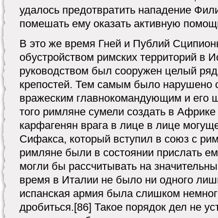
удалось предотвратить нападение Фил
помешать ему оказать активную помощь
В это же время Гней и Публий Сципио
обустройством римских территорий в И
руководством был сооружен целый ряд
крепостей. Тем самым было нарушено
вражеским главнокомандующим и его ш
того римляне сумели создать в Африке
карфагенян врага в лице в лице могущ
Сифакса, который вступил в союз с ри
римляне были в состоянии прислать ем
могли бы рассчитывать на значительный
время в Италии не было ни одного лиш
испанская армия была слишком немног
дробиться.[86] Такое порядок дел не у