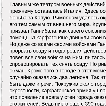
Главным же театром военных действий 
прежнему оставалась Италия. Здесь о
борьба за Капую. Римлянам удалось ок
его тем самым от внешнего мира. Круп
призвал Ганнибала, как своего союзника
помощь. И карфагеняне двинули свои 
Но даже со всеми своими войсками Ган
прорвать осаду и тогда решил действов
повел все свои войска на Рим, пытаяс
спровоцировать тех снять осаду. Но ри
обман. Кроме того в городе в этот мом
случайно оказались два легиона. Так чт
быть даже и речи. Покружив около горо
окрестности, карфагенская армия ушла
что появление врага у стен города ока
его жителей. Ведь никто еще с 390 года