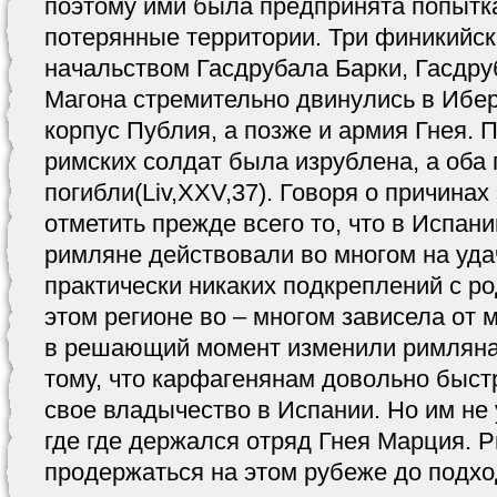
поэтому ими была предпринята попытк
потерянные территории. Три финикийск
начальством Гасдрубала Барки, Гасдруб
Магона стремительно двинулись в Ибе
корпус Публия, а позже и армия Гнея. 
римских солдат была изрублена, а оба
погибли(Liv,XXV,37). Говоря о причинах
отметить прежде всего то, что в Испан
римляне действовали во многом на уда
практически никаких подкреплений с р
этом регионе во – многом зависела от 
в решающий момент изменили римлянам
тому, что карфагенянам довольно быст
свое владычество в Испании. Но им не 
где где держался отряд Гнея Марция. 
продержаться на этом рубеже до подхо