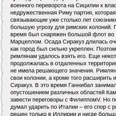
военного переворота на Сицилии к вла
недружественная Риму партия, которая
связывающие уже столько лет союзнико
большую угрозу для римских колоний. 
время был снаряжен большой флот во 
Марцеллом. Осада Сиракуз длилась оче
как город был сильно укреплен. Поэтом
римлянам удалось взять его. Еще неко
продолжалась в отдаленных территория
не имела решающего значения. Римлян
свои колонии, а кроме того расширить 
Сиракуз. В это время Ганнибал заним
опустошением различных областей Кам
завести переговоры с ФилиппомV. Но п
думал ударить по Италии – его спор с 
решен только в Иллирии и нигде больш