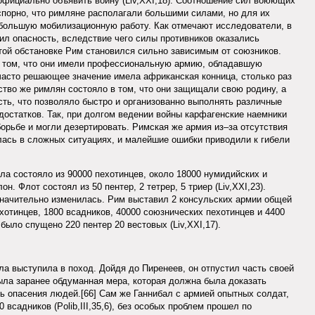
официально объявить войну (Liv,XXI,18). Соотношение сил воюющих
спорно, что римляне располагали большими силами, но для их
 большую мобилизационную работу. Как отмечают исследователи, в
ил опасность, вследствие чего силы противников оказались
той обстановке Рим становился сильно зависимым от союзников.
 том, что они имели профессиональную армию, обладавшую
часто решающее значение имела африканская конница, столько раз
во же римлян состояло в том, что они защищали свою родину, а
ть, что позволяло быстро и организованно выполнять различные
достатков. Так, при долгом ведении войны карфагенские наемники
орьбе и могли дезертировать. Римская же армия из–за отсутствия
лась в сложных ситуациях, и малейшие ошибки приводили к гибели
ла состояло из 90000 пехотинцев, около 18000 нумидийских и
н. Флот состоял из 50 пентер, 2 тетрер, 5 триер (Liv,XXI,23).
значительно изменилась. Рим выставил 2 консульских армии общей
хотинцев, 1800 всадников, 40000 союзнических пехотинцев и 4400
было спущено 220 пентер 20 вестовых (Liv,XXI,17).
ла выступила в поход. Дойдя до Пиренеев, он отпустил часть своей
 была заранее обдуманная мера, которая должна была доказать
ть опасения людей.[66] Сам же Ганнибал с армией опытных солдат,
 всадников (Polib,III,35,6), без особых проблем прошел по