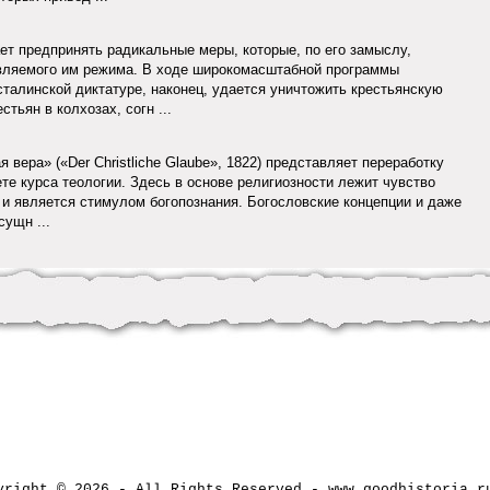
ет предпринять радикальные меры, которые, по его замыслу,
вляемого им режима. В ходе широкомасштабной программы
сталинской диктатуре, наконец, удается уничтожить крестьянскую
тьян в колхозах, согн ...
 вера» («Der Christliche Glaube», 1822) представляет переработку
те курса теологии. Здесь в основе религиозности лежит чувство
 и является стимулом богопознания. Богословские концепции и даже
ущн ...
yright © 2026 - All Rights Reserved - www.goodhistori