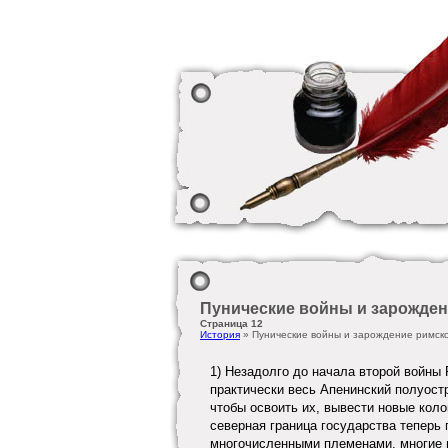
Пунические войны и зарожде
Страница 12
История
» Пунические войны и зарождение римск
1) Незадолго до начала второй войны
практически весь Апенинский полуост
чтобы освоить их, вывести новые коло
северная граница государства теперь
многочисленными племенами, многие 