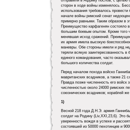
отправили в Африку послов, с целью 
сторон в ходе войны изменялось. Бес
использования требовалось провести
начале войны римский сенат недооцен
примерно равными. Таким образом в э
Преимущество карфагенян состояло в
большим боевым опытом. Кроме того 
менявшая исход сражений. Преимущест
их армия имела высокую боеспособнос
маневры. Обе стороны имели и ряд не
теряли всякую заинтересованность в б
единого командования, часто оказыва
большого количества солдат.
Перед началом похода войско Ганниба
мавританских всадников, а также 21 сло
Правда позже численность его войск 
численностью около 24000 римских пе
союзнических всадников; кораблей же 
1)
Весной 218 года Д.Н.Э. армия Ганниба
солдат на Родину (Liv,XXI,23,6). Это
уверенность вождя в успехе и рассея
состоявшей из 50000 пехотинцев и 9000