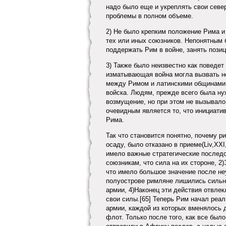
надо было еще и укреплять свои севе
проблемы в полном объеме.
2) Не было крепким положение Рима и
тех или иных союзников. Непонятным 
поддержать Рим в войне, занять позиц
3) Также было неизвестно как поведет
изматывающая война могла вызвать н
между Римом и латинскими общинами 
войска. Людям, прежде всего была ну
возмущение, но при этом не вызывало
очевидным является то, что инициатив
Рима.
Так что становится понятно, почему 
осаду, было отказано в приеме(Liv,XXI
имело важные стратегические последс
союзникам, что сила на их стороне, 2
что имело большое значение после не
полуострове римляне лишились сильно
армии, 4)Наконец эти действия отвлек
свои силы.[65] Теперь Рим начал реа
армии, каждой из которых вменялось 
флот. Только после того, как все был