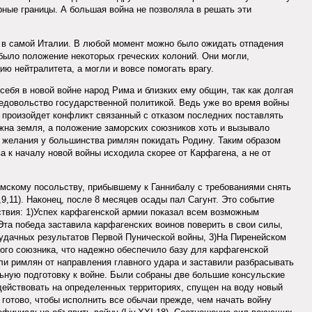
рные границы. А большая война не позволяла в решать эти
 в самой Италии. В любой момент можно было ожидать отпадения
было положение некоторых греческих колоний. Они могли,
ию нейтралитета, а могли и вовсе помогать врагу.
 себя в новой войне народ Рима и близких ему общин, так как долгая
едовольство государственной политикой. Ведь уже во время войны
произойдет конфликт связанный с отказом последних поставлять
жна земля, а положение заморских союзников хоть и вызывало
 желания у большинства римлян покидать Родину. Таким образом
а к началу новой войны исходила скорее от Карфагена, а не от
римскому посольству, прибывшему к Ганнибалу с требованиями снять
,9,11). Наконец, после 8 месяцев осады пал Сагунт. Это событие
твия: 1)Успех карфагенской армии показал всем возможным
)Эта победа заставила карфагенских воинов поверить в свои силы,
удачных результатов Первой Пунической войны, 3)На Пиренейском
го союзника, что надежно обеспечило базу для карфагенской
ли римлян от направления главного удара и заставили разбрасывать
льную подготовку к войне. Были собраны две большие консульские
действовать на определенных территориях, спущен на воду новый
о готово, чтобы исполнить все обычаи прежде, чем начать войну