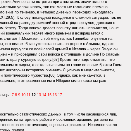
против Авиньона ни встретив при этом сколь значительного
ачительно усложнилась, так как местные галльские племена
ого вниз по течению, в четырех дневных переходах находилась
XXI,29,5). К слову последний находился в сложной ситуации, так не
сланный на разведку римский конный отряд вернулся, доложив о
ом берегу. Тогда консул делает попытку нагнать неприятеля, но не
вий военачальник теряет много времени и возвращается с
к считает Т.Моммзен, с той минуты, как Ганнибал очутился на
ны, его нельзя было уже остановить на дороге к Альпам; однако
ипион вернулся со всей своей армией в Италию – через Геную он
дней – и присоединил свои войска к стоявшим в долине По слабым
овить врагу суровую встречу.[67] Кроме того надо отметить, что
ольшим отрядом, а остальные силы во главе со своим братом Гнем
яет некоторым историкам обвинить Сципиона в медлительности,
и политического мужества.[68] Однако, как мне кажется, в
равильно, и отправленные им в Иберию силы позже сыграют
аницы:
7
8
9
10
11
12
13
14
15
16
17
носительно статистических данных, в том числе касающихся лиц,
жденных на каторжные работы и сосланных административно на
степени на гипотетических, оценочных расчетах. Неполное число
торых привед ...