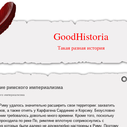
GoodHistoria
Такая разная история
ние римского империализма
ого империализма
 Риму удалось значительно расширить свои территории: захватить
ров, а также отнять у Карфагена Сардинию и Корсику. Безусловно
нии требовалось довольно много времени. Кроме того, поскольку
 проходила по реке По, римляне вплотную соприкоснулись с
из которых были далеко не дружелюбно настроены к Риму. Поэтому