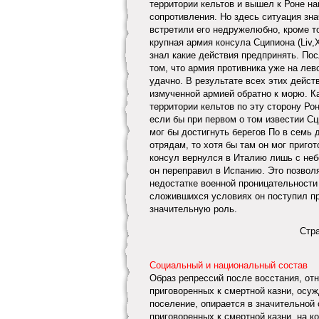
территории кельтов и вышел к Роне на
сопротивления. Но здесь ситуация зн
встретили его недружелюбно, кроме т
крупная армия консула Сципиона (Liv,
знал какие действия предпринять. По
том, что армия противника уже на лев
удачно. В результате всех этих дейст
измученной армией обратно к морю. Ка
территории кельтов по эту сторону Ро
если бы при первом о том известии Сц
мог бы достигнуть берегов По в семь 
отрядам, то хотя бы там он мог пригот
консул вернулся в Италию лишь с неб
он переправил в Испанию. Это позвол
недостатке военной проницательности 
сложившихся условиях он поступил п
значительную роль.
Стр
Социальный и национальный состав
Образ репрессий после восстания, от
приговоренных к смертной казни, осу
поселение, опирается в значительной 
приговоренных к смертной казни, на ко