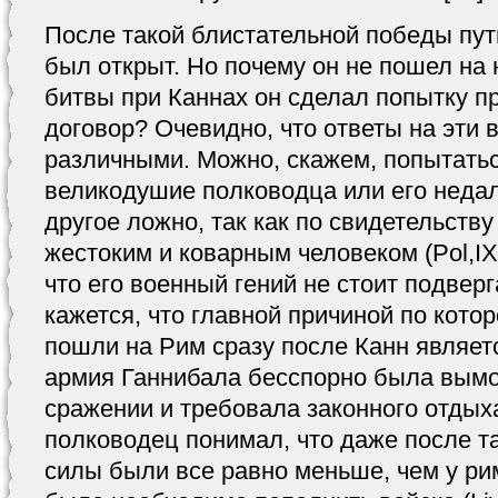
После такой блистательной победы пут
был открыт. Но почему он не пошел на
битвы при Каннах он сделал попытку 
договор? Очевидно, что ответы на эти 
различными. Можно, скажем, попытатьс
великодушие полководца или его недал
другое ложно, так как по свидетельств
жестоким и коварным человеком (Pol,IX
что его военный гений не стоит подвер
кажется, что главной причиной по кото
пошли на Рим сразу после Канн являетс
армия Ганнибала бесспорно была вымо
сражении и требовала законного отдыха
полководец понимал, что даже после т
силы были все равно меньше, чем у рим