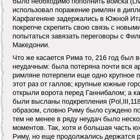
было необходимо пополнить войска (Liv,
использовал поражение римлян в дипло
Карфагеняне задержались в Южной Ита
покрепче скрепить свою связь с новым
попытаться завязать переговоры с Фи
Македонии.
Что же касается Рима то, 216 год был 
неудачным: была потеряна почти вся а
римляне потерпели еще одно крупное п
этот раз от галлов; крупные южные гор
открыли ворота перед Ганнибалом; а 
были высланы подкрепления (Pol,III,118
образом, словно Риму было суждено пог
тем не менее в ряду неудач было неск
моментов. Так, хотя и большая часть 
Риму, но еще продолжались держатся р