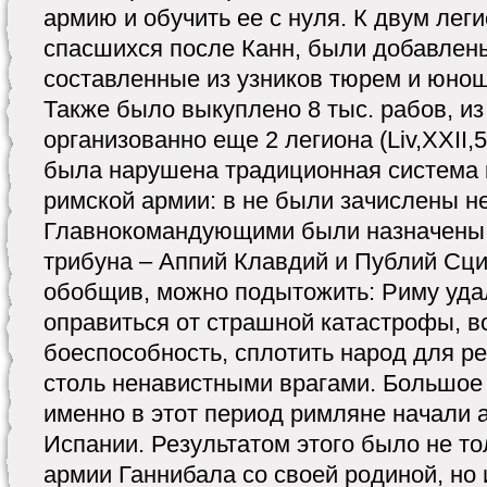
армию и обучить ее с нуля. К двум лег
спасшихся после Канн, были добавлен
составленные из узников тюрем и юноше
Также было выкуплено 8 тыс. рабов, и
организованно еще 2 легиона (Liv,XXII,
была нарушена традиционная система
римской армии: в не были зачислены н
Главнокомандующими были назначены 
трибуна – Аппий Клавдий и Публий Сци
обобщив, можно подытожить: Риму уда
оправиться от страшной катастрофы, в
боеспособность, сплотить народ для 
столь ненавистными врагами. Большое 
именно в этот период римляне начали 
Испании. Результатом этого было не т
армии Ганнибала со своей родиной, но