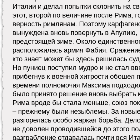
Италии и делал попытки склонить на с
этот, второй по величине после Рима, г
верность римлянам. Поэтому карфаген
вынуждена вновь повернуть в Апулию, 
предстоящей зиме. Около единственно
расположилась армия Фабия. Сражение
кто знает может бы здесь решилась су
Но пуниец поступил мудро и не стал вв
прибегнув к военной хитрости обошел п
времени полномочия Максима подходил
было принято решение вновь выбрать 
Рима вроде бы стала меньше, союз пок
– прежнему были незыблемы. За новые
разгорелась особо жаркая борьба. Дело
не доволен проводившейся до этого пол
разграбление отдавалась почти вся Ит