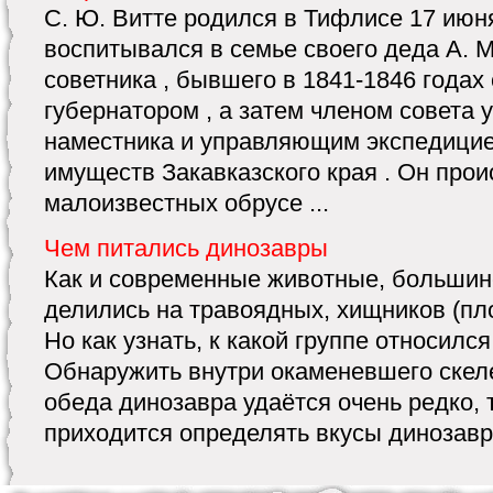
С. Ю. Витте родился в Тифлисе 17 июня
воспитывался в семье своего деда А. М
советника , бывшего в 1841-1846 годах
губернатором , а затем членом совета 
наместника и управляющим экспедицие
имуществ Закавказского края . Он прои
малоизвестных обрусе ...
Чем питались динозавры
Как и современные животные, большин
делились на травоядных, хищников (пл
Но как узнать, к какой группе относилс
Обнаружить внутри окаменев­шего скел
обеда динозавра удаётся очень редко, 
приходит­ся определять вкусы динозавро