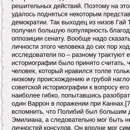
решительных действий. Поэтому на эт
удалось подняться некоторым предста
демократии. Так выходец из низов Гай
получил большую популярность благод
оппозиции сенату. Вообще надо сказать
личности этого человека до сих пор хо
исследователи по – разному трактуют е
историографии было принято считать, 
человек, который нравился толпе толь
низкому происхождению и грубой наглос
советской историографии к вопросу ег
наиболее гибко, попытавшись разобрат
один Варрон в поражении при Каннах.[7
вспомнить, что Полибий был большим 
Эмилиана, а следовательно мог быть н
личностей консулов. Он вполне мог с