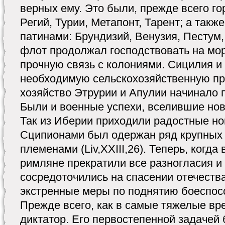
верных ему. Это были, прежде всего го
Регий, Турии, Метапонт, Тарент; а такж
патинами: Брундизий, Венузия, Пестум,
флот продолжал господствовать на мо
прочную связь с колониями. Сицилия и
необходимую сельскохозяйственную пр
хозяйство Этрурии и Апулии начинало 
Были и военные успехи, вселившие но
Так из Иберии приходили радостные но
Сципионами был одержан ряд крупных
племенами (Liv,XXIII,26). Теперь, когда
римляне прекратили все разногласия и
сосредоточились на спасении отечеств
экстренные меры по поднятию боеспосо
Прежде всего, как в самые тяжелые вр
диктатор. Его первостепенной задачей