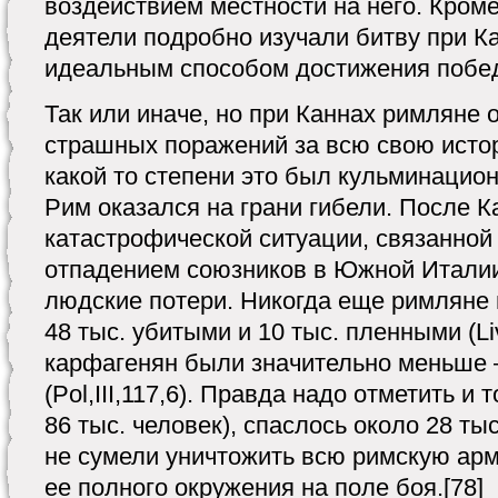
воздействием местности на него. Кроме
деятели подробно изучали битву при Ка
идеальным способом достижения побе
Так или иначе, но при Каннах римляне
страшных поражений за всю свою историю
какой то степени это был кульминацио
Рим оказался на грани гибели. После К
катастрофической ситуации, связанной
отпадением союзников в Южной Италии
людские потери. Никогда еще римляне 
48 тыс. убитыми и 10 тыс. пленными (Li
карфагенян были значительно меньше –
(Pol,III,117,6). Правда надо отметить и т
86 тыс. человек), спаслось около 28 ты
не сумели уничтожить всю римскую арм
ее полного окружения на поле боя.[78]