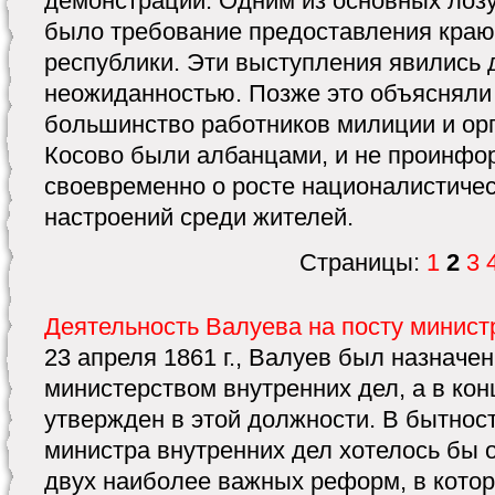
демонстрации. Одним из основных лоз
было требование предоставления краю
республики. Эти выступления явились 
неожиданностью. Позже это объясняли
большинство работников милиции и ор
Косово были албанцами, и не проинф
своевременно о росте националистичес
настроений среди жителей.
Страницы:
1
2
3
Деятельность Валуева на посту минист
23 апреля 1861 г., Валуев был назнач
министерством внутренних дел, а в кон
утвержден в этой должности. В бытнос
министра внутренних дел хотелось бы 
двух наиболее важных реформ, в кото