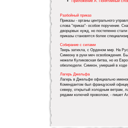
Приложение А. Понятийный сло
Разбойный приказ
Приказы - органы центрального управл
слова "приказ"- особое поручение. С
дворцовых нужд, но постепенно стали
приказы становятся более специализир
Собирание с силами
Тверь затихла, с Орденом мир. На Ру
Симеону в руки меч освобождения. Бы
нежели Куликовская битва, но из Евр
обезлюдели. Симеон, умерший в ходе 
Лагерь Джельфа
Лагерь в Джельфе официально именов
Комендантом был французский офицер
северу, открытый холодным ветрам, л
рядами колючей проволоки, - пишет Ал