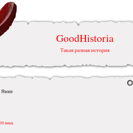
GoodHistoria
Такая разная история
 Яике
II века