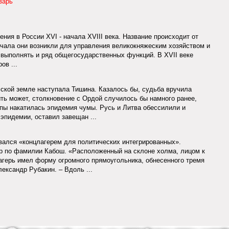
варь
ения в России ХVI - начала XVIII века. Название происходит от
начала они возникли для управления великокняжеским хозяйством и
 выполнять и ряд общегосударственных функций. В XVII веке
ов ...
сской земле наступала Тишина. Казалось бы, судьба вручила
ть может, столкновение с Ордой случилось бы намного ранее,
опы накатилась эпидемия чумы. Русь и Литва обессилили и
эпидемии, оставил завещан ...
ался «концлагерем для политических интегрированных».
 по фамилии Кабош. «Расположенный на склоне холма, лицом к
агерь имел форму огромного прямоугольника, обнесенного тремя
ександр Рубакин. – Вдоль ...