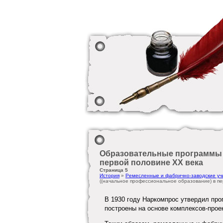
Образовательные программы 
первой половине ХХ века
Страница 5
История
»
Ремесленные и фабрично-заводские уч
((начальное профессиональное образование) в пе
В 1930 году Наркомпрос утвердил пр
построены на основе комплексов-прое