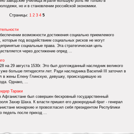
но заводские училища играли большую роль не только в
олодежи, но и в становлении российской экономики.
Страницы:
1
2
3
4
5
ительности
 обеспечении возможности достижения социально приемлемого
, которые под воздействием социальных рисков не могут
епринятые социальные права. Эта стратегическая цель
ествляется через достижение опред ...
ого
28 на 29 августа 1530г. Это был долгожданный наследник великого
а уже больше пятидесяти лет. Ради наследника Василий III заточил в
л в жены Елену Глинскую, девушку, происходившую из
да. Однако, ...
лидер Тараки
 в Афганистане был совершен бескровный государственный
роля Захир Шаха. К власти пришел его двоюродный брат - генерал
нистане монархию и провозгласил себя президентом Республики
 педель после приход ...