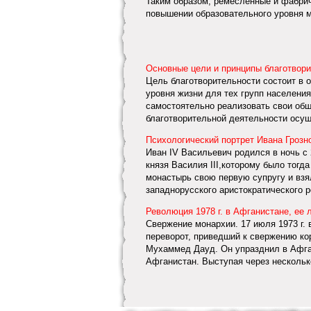
Таким образом, ремесленные и фабрич
повышении образовательного уровня м
Основные цели и принципы благотвор
Цель благотворительности состоит в
уровня жизни для тех групп населения
самостоятельно реализовать свои общ
благотворительной деятельности осущ
Психологический портрет Ивана Грозн
Иван IV Васильевич родился в ночь с 
князя Василия III,которому было тогд
монастырь свою первую супругу и взя
западнорусского аристократического ро
Революция 1978 г. в Афганистане, ее 
Свержение монархии. 17 июля 1973 г.
переворот, приведший к свержению ко
Мухаммед Дауд. Он упразднил в Афга
Афганистан. Выступая через несколько