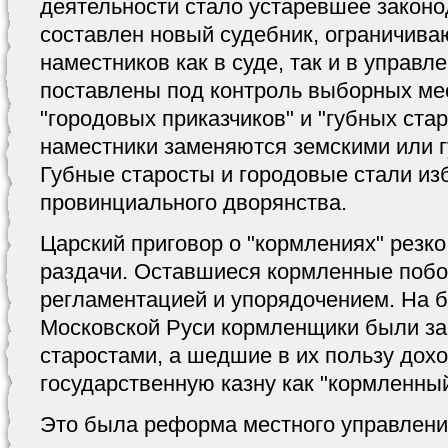
деятельности стало устаревшее законод
составлен новый судебник, ограничива
наместников как в суде, так и в управ
поставлены под контроль выборных м
"городовых приказчиков" и "губных старо
наместники заменяются земскими или 
Губные старосты и городовые стали из
провинциального дворянства.
Царский приговор о "кормлениях" резко
раздачи. Оставшиеся кормленные поб
регламентацией и упорядочением. На 
Московской Руси кормленщики были з
старостами, а шедшие в их пользу дохо
государственную казну как "кормленный
Это была реформа местного управлени