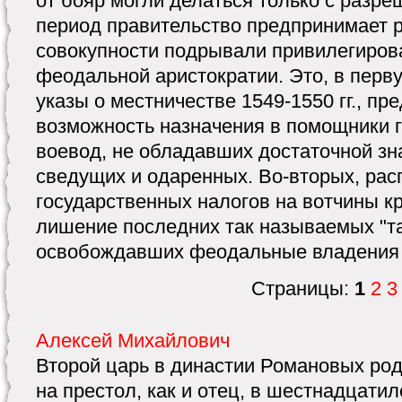
от бояр могли делаться только с разре
период правительство предпринимает р
совокупности подрывали привилегиров
феодальной аристократии. Это, в перву
указы о местничестве 1549-1550 гг., п
возможность назначения в помощники
воевод, не обладавших достаточной зна
сведущих и одаренных. Во-вторых, рас
государственных налогов на вотчины к
лишение последних так называемых "та
освобождавших феодальные владения о
Страницы:
1
2
3
Алексей Михайлович
Второй царь в династии Романовых роди
на престол, как и отец, в шестнадцати