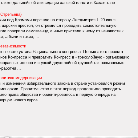
 также дальнейшей ликвидации ханской власти в Казахстане.
 Отрепьева)
мия под Кромами перешла на сторону Лжедмитрия I. 20 июня
в царский престол, он стремился проводить самостоятельную
ие поверили самозванцу, а иные пристали к нему из ненависти к
, а были и такие, ...
независимости
ект нового устава Национального конгресса. Целью этого проекта
нов Конгресса и превратить Конгресс в «трехслойную» организацию
есправных членов и с узкой двухслойной группой так называемых
работни ...
политика модернизации
ы и изменения избирательного закона в стране установился режим
монархии. Правительство в этот период продолжило проводить
ило права общества и ориентировалось в первую очередь на
рцом нового курса ...