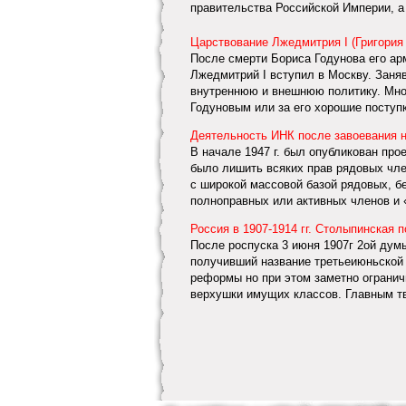
правительства Российской Империи, а
Царствование Лжедмитрия I (Григория
После смерти Бориса Годунова его ар
Лжедмитрий I вступил в Москву. Заня
внутреннюю и внешнюю политику. Мног
Годуновым или за его хорошие поступки
Деятельность ИНК после завоевания 
В начале 1947 г. был опубликован про
было лишить всяких прав рядовых чле
с широкой массовой базой рядовых, б
полноправных или активных членов и «
Россия в 1907-1914 гг. Столыпинская 
После роспуска 3 июня 1907г 2ой дум
получивший название третьеиюньской 
реформы но при этом заметно огранич
верхушки имущих классов. Главным тво