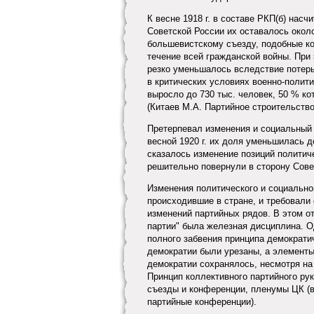
К весне 1918 г. в составе РКП(б) насч
Советской России их оставалось окол
большевистскому съезду, подобные к
течение всей гражданской войны. При
резко уменьшалось вследствие потерь
в критических условиях военно-полити
выросло до 730 тыс. человек, 50 % к
(Китаев М.А. Партийное строительство 
Претерпевал изменения и социальный с
весной 1920 г. их доля уменьшилась до
сказалось изменение позиций политиче
решительно повернули в сторону Сове
Изменения политического и социально
происходившие в стране, и требовали
изменений партийных рядов. В этом о
партии" была железная дисциплина. О
полного забвения принципа демократи
демократии были урезаны, а элементы
демократии сохранялось, несмотря на
Принцип коллективного партийного ру
съезды и конференции, пленумы ЦК (в
партийные конференции).