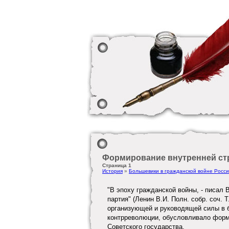
Формирование внутренней ст
Страница 1
История
»
Большевики в гражданской войне Росс
"В эпоху гражданской войны, - писал
партия" (Ленин В.И. Полн. собр. соч. 
организующей и руководящей силы в 
контрреволюции, обусловливало формы
Советского государства.