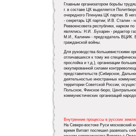
Главным организатором борьбы трудящ
г. в составе ЦК выделяется Политбюр
очередного Пленума ЦК партии. В него
- секретарь ЦК партии; И.В. Сталин -
Реввоенсовета республики, нарком п
являлись: Н.И. .Бухарин - редактор га
М.И., Калинин - председатель ВЦИК. 
гражданской войны.
Для руководства большевистскими орг
отличавшихся к тому же специфически
прослойка и т.д.), организации больш
оккупированной силами контрреволюци
представительств (Сибирское, Дальнев
деятельностью иностранных коммунист
территории Советской России, осущес
Польское, Финское бюро, Центральное
коммунистических организаций народо
Внутренние процессы в русских земля
На Северо-востоке Руси московский кн
время Витовт поспешил развязать себе
концом соперничества Витовта с Орде