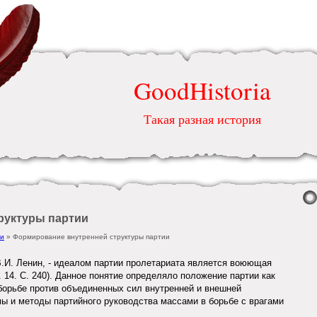
GoodHistoria
Такая разная история
руктуры партии
ии
» Формирование внутренней структуры партии
 В.И. Ленин, - идеалом партии пролетариата является воюющая
Т. 14. С. 240). Данное понятие определяло положение партии как
борьбе против объединенных сил внутренней и внешней
 и методы партийного руководства массами в борьбе с врагами