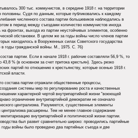
итывалось 300 тыс. коммунистов, в середине 1918 г. на территории
о половины. Судя по данным, которые публиковались к каждому
олебания численного состава партии большевиков наблюдались в
 этом в период между съездами количество коммунистов иногда
 на фронтах, выхода из партии неустойчивых элементов, особенно
ческой обстановки. В целом же за годы войны число членов партии
оторых находилось в Вооруженных силах Советского государства
в годы гражданской войны. М., 1975. С. 76)
остав партии. Если в начале 1918 г. рабочие составляли 56,9 %, то
 43,8 % (в основном за счет притока крестьян). Здесь резко
ских партий по отношению к крестьянству, которые осенью 1918 г.
тской власти.
го состава партии отражали общественные процессы,
 создания системы мер по регулированию роста и качественных
тношении характерной чертой внутрипартийной жизни "воюющей
днако ограничение внутрипартийной демократии не означало
ческого централизма. Разумеется, существенные элементы
 централизма расширены. Тем не менее главное содержание
 милитаризацию внутрипартийной и политической жизни партии.
ководства был развит сравнительно широко: проводились партийные
 годы войны было проведено два партийных съезда и две