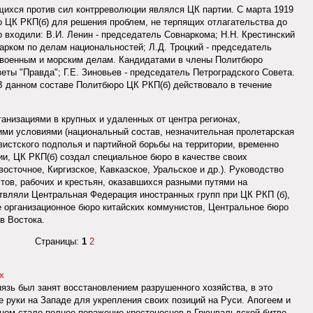
ихся против сил контрреволюции являлся ЦК партии. С марта 1919
о ЦК РКП(б) для решения проблем, не терпящих отлагательства до
 входили: В.И. Ленин - председатель Совнаркома; Н.Н. Крестинский
 нарком по делам национальностей; Л.Д. Троцкий - председатель
о военным и морским делам. Кандидатами в члены Политбюро
зеты "Правда"; Г.Е. Зиновьев - председатель Петроградского Совета.
В данном составе Политбюро ЦК РКП(б) действовало в течение
анизациями в крупных и удаленных от центра регионах,
ми условиями (национальный состав, незначительная пролетарская
евистского подполья и партийной борьбы на территории, временно
и, ЦК РКП(б) создал специальное бюро в качестве своих
осточное, Киргизское, Кавказское, Уральское и др.). Руководство
ов, рабочих и крестьян, оказавшихся разными путями на
твляли Центральная Федерация иностранных групп при ЦК РКП (б),
 организационное бюро китайских коммунистов, Центральное бюро
в Востока.
Страницы:
1
2
х
язь был занят восстановлением разрушенного хозяйства, в это
 руки на Западе для укрепления своих позиций на Руси. Апогеем и
ном стало полное поражение крестоносцев в Грюнвальдской битве