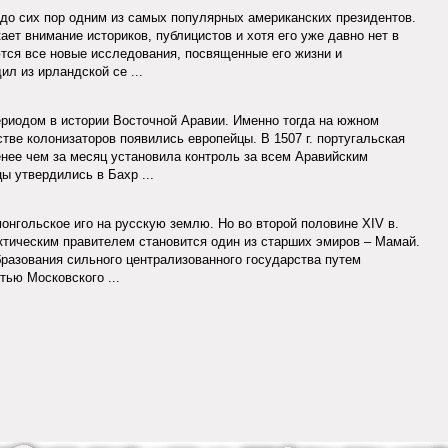
до сих пор одним из самых популярных американских президентов.
ает внимание историков, публицистов и хотя его уже давно нет в
тся все новые исследования, посвященные его жизни и
л из ирландской се ...
риодом в истории Восточной Аравии. Именно тогда на южном
тве колонизаторов появились европейцы. В 1507 г. португальская
нее чем за месяц установила контроль за всем Аравийским
ы утвердились в Бахр ...
онгольское иго на русскую землю. Но во второй половине XIV в.
ктическим правителем становится один из старших эмиров – Мамай.
бразования сильного централизованного государства путем
тью Московского ...