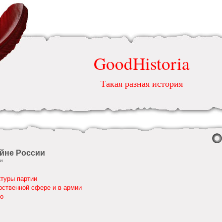
GoodHistoria
Такая разная история
йне России
ии
туры партии
рственной сфере и в армии
во