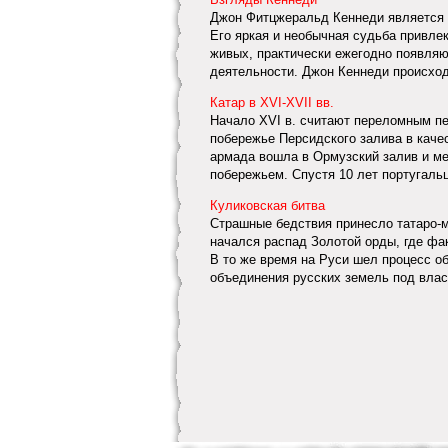
Джон Фитцжеральд Кеннеди является 
Его яркая и необычная судьба привлек
живых, практически ежегодно появляю
деятельности. Джон Кеннеди происходи
Катар в XVI-XVII вв.
Начало XVI в. считают переломным пе
побережье Персидского залива в качес
армада вошла в Ормузский залив и ме
побережьем. Спустя 10 лет португальц
Куликовская битва
Страшные бедствия принесло татаро-м
начался распад Золотой орды, где фа
В то же время на Руси шел процесс о
объединения русских земель под влас