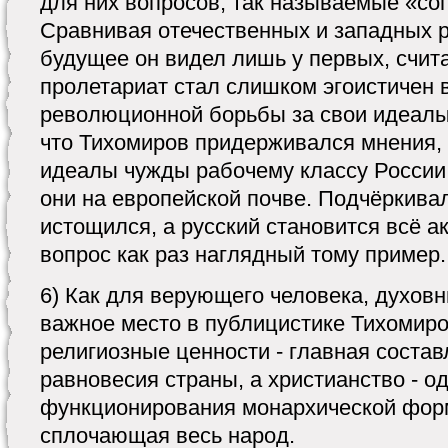
для них вопросов, так называемые «со
Сравнивая отечественных и западных р
будущее он видел лишь у первых, счит
пролетариат стал слишком эгоистичен 
революционной борьбы за свои идеалы.
что Тихомиров придерживался мнения,
идеалы чужды рабочему классу России,
они на европейской почве. Подчёркива
истощился, а русский становится всё а
вопрос как раз наглядный тому пример.
6) Как для верующего человека, духов
важное место в публицистике Тихомиров
религиозные ценности - главная соста
равновесия страны, а христианство - о
функционирования монархической фор
сплочающая весь народ.