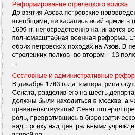
Реформирование стрелецкого войска
До взятия Азова петровские нововведе
всеобщими, не касались всей армии в ц
1699 гг. непосредственно начинается 
полномасштабная военная реформа. С
обоих петровских походах на Азов. В п
стрелецких полков, во втором – 13 пол
...
Сословные и административные рефор
В декабре 1763 года. императрица ос
Сената, разделив его на шесть департа
должны были находиться в Москве, а ч
правительствующий Сенат потерял пр
роль, превратившись в бюрократическ
надстройку над центральными учрежде
второй по ...