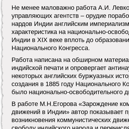
Не менее маловажно работа А.И. Левк
управляющих агентств – орудие пораб
нардов Индии английским империализм
характеристика на национально-освоб
Индии в XIX веке вплоть до образован
Национального Конгресса.
Работа написана на обширном материа
индийской печати и опровергает антин
некоторых английских буржуазных истор
создания в 1885 году Национального К
было национально-освободительного д
В работе М.Н.Егорова «Зарождение ко
движений в Индии» автор показывает 
возникновения коммунистических движе
свободу индийского народа и перечисл