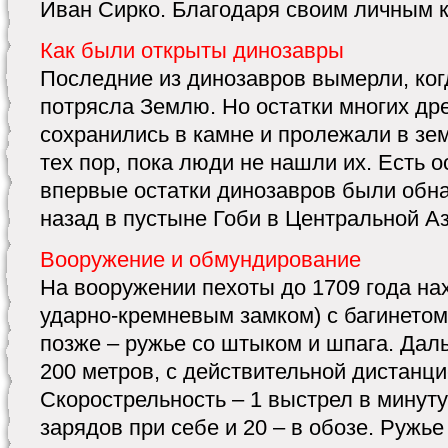
Иван Сирко. Благодаря своим личным ка
Как были открыты динозавры
Последние из динозавров вымерли, ко
потрясла Землю. Но остатки многих др
сохранились в камне и пролежали в зе
тех пор, пока люди не нашли их. Есть о
впервые остатки динозавров бы­ли обн
назад в пустыне Гоби в Цент­ральной Ази
Вооружение и обмундирование
На вооружении пехоты до 1709 года на
ударно-кремневым замком) с багинетом
позже – ружье со штыком и шпага. Даль
200 метров, с действительной дистанци
Скорострельность – 1 выстрел в минуту
зарядов при себе и 20 – в обозе. Ружье