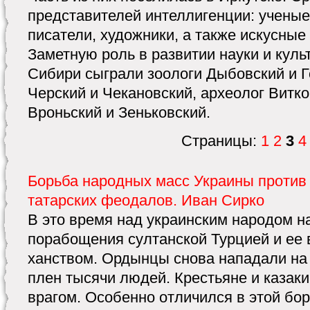
представителей интеллигенции: ученые,
писатели, художники, а также искусные
Заметную роль в развитии науки и кул
Сибири сыграли зоологи Дыбовский и Г
Черский и Чекановский, археолог Витко
Вроньский и Зеньковский.
Страницы:
1
2
3
4
Борьба народных масс Украины против 
татарских феодалов. Иван Сирко
В это время над украинским народом н
порабощения султанской Турцией и ее
ханством. Ордынцы снова нападали на 
плен тысячи людей. Крестьяне и казаки
врагом. Особенно отличился в этой бо