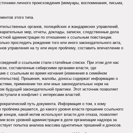
сточники личного происхождения (мемуары, воспоминания, письма,
ментов этого типа.
ительственных органов, полицейских и жандармских управлений,
арательных мер, отчеты, доклады, записки, следственные дела
естной администрации по отношению к ссыльным повстанцам.
лько проследить рождение того или иного законодательного акта,
нов управления на ту или иную проблему, составить впечатление о
ведений о ссыльном стали статейные списки. При этом для нас
ски, составленные сибирскими органами власти, где
ие с ссыльным во время изгнания (изменения в семейном
жительства). Прошения, жалобы, доносы содержат информацию о
стями, применении тех или иных законодательных норм на
лом будущей законодательной практики. Этот источник позволяет
 вступали в конфликт с интересами властей.
рократический путь документа. Информация о том, к кому
е проблема решается, до какого уровня власти прошение ссыльного
е концов, какой мотив используют власти для отказа, позволяет
вии всех уровней администрации в деле организации надзора за
ствует попытка анализа массива однотипных прошений и доносов.