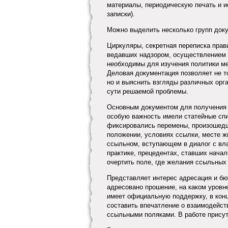
материалы, периодическую печать и и
записки).
Можно выделить несколько групп доку
Циркуляры, секретная переписка прав
ведавших надзором, осуществлением к
необходимы для изучения политики м
Деловая документация позволяет не то
но и выяснить взгляды различных орга
сути решаемой проблемы.
Основным документом для получения с
особую важность имели статейные спи
фиксировались перемены, произошедш
положении, условиях ссылки, месте 
ссыльном, вступающем в диалог с вла
практике, прецедентах, ставших нача
очертить поле, где желания ссыльных
Представляет интерес адресация и бю
адресовано прошение, на каком уровн
имеет официальную поддержку, в конц
составить впечатление о взаимодейст
ссыльными поляками. В работе присут