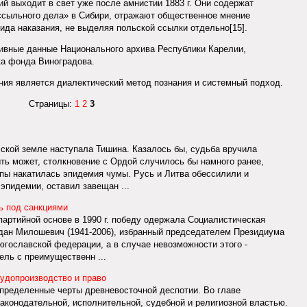
й выходит в свет уже после амнистии 1883 г. Они содержат
сыльного дела» в Сибири, отражают общественное мнение
ида наказания, не выделяя польской ссылки отдельно[15].
ивные данные Национального архива Республики Карелии,
ка фонда Виноградова.
ия является диалектический метод познания и системный подход.
Страницы:
1
2
3
сской земле наступала Тишина. Казалось бы, судьба вручила
ть может, столкновение с Ордой случилось бы намного ранее,
опы накатилась эпидемия чумы. Русь и Литва обессилили и
эпидемии, оставил завещан ...
ь под санкциями
партийной основе в 1990 г. победу одержала Социалистическая
одан Милошевич (1941-2006), избранный председателем Президиума
югославской федерации, а в случае невозможности этого -
ель с преимущественн ...
судопроизводство и право
пределенные черты древневосточной деспотии. Во главе
законодательной, исполнительной, судебной и религиозной властью.