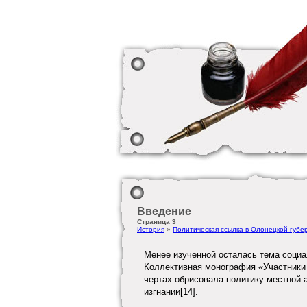
Введение
Страница 3
История
»
Политическая ссылка в Олонецкой губе
Менее изученной осталась тема социа
Коллективная монография «Участники п
чертах обрисовала политику местной 
изгнании[14].