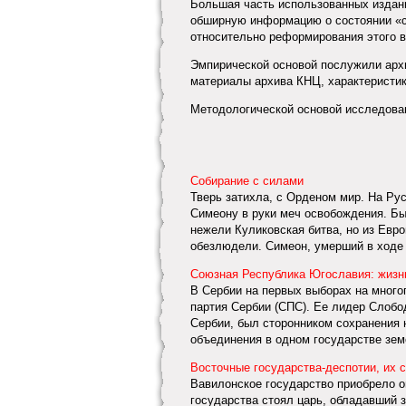
Большая часть использованных издани
обширную информацию о состоянии «с
относительно реформирования этого в
Эмпирической основой послужили арх
материалы архива КНЦ, характеристи
Методологической основой исследован
Собирание с силами
Тверь затихла, с Орденом мир. На Ру
Симеону в руки меч освобождения. Бы
нежели Куликовская битва, но из Евр
обезлюдели. Симеон, умерший в ходе 
Союзная Республика Югославия: жизн
В Сербии на первых выборах на много
партия Сербии (СПС). Ее лидер Слоб
Сербии, был сторонником сохранения 
объединения в одном государстве зем
Восточные государства-деспотии, их 
Вавилонское государство приобрело о
государства стоял царь, обладавший 