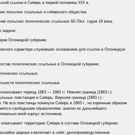
ской ссылки в Сибирь в первой половины XIX в.
ие польских ссыльных и сибирского общества.
ие польских политических ссыльных 60-70хх. годов 19 века.
 задачи:
рии Олонецкой губернии;
ческого характера служивших основанием для ссылки в Олонецкую
остав политических ссыльных в Олонецкой губернии;
итических ссыльных;
льности политических ссыльных.
хватывают период 1863 — 1883 гг. Нижняя граница (1863 г.)
ьных повстанцев в Сибирь. Верхняя граница (1883 г.) -
 Не все повстанцы покинули Сибирь в 1883 г., но коренным образом
овятся свободными обывателями, анализ их дальнейшего
ипиально иной корпус источников.
охватывают территорию Сибири в составе Олонецкой губернии.
вычайно широка и включает в себя: делопроизводственные