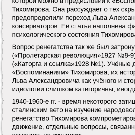
которой можно в предисловии к «Воспо
Тихомирова. Она рассуждает о тех скр
предопределили переход Льва Алексан
консерваторов. Её статья наполнена ф
психологического состояния Тихомиров
Вопрос ренегатства так же был затрону
(«Пролетарская революция»1927 №8-9)
(«Каторга и ссылка»1928 №1). Учёные 
«Воспоминаниям» Тихомирова, их истор
Льва Александровича как учёного и ст
идеологии слишком категоричны, иногд
1940-1960-е гг. - время некоторого зат
сталинским вето на изучение народовол
ренегатство Тихомирова компрометир
движение, отдельные вопросы, связанн