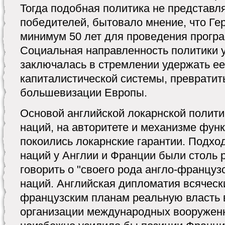
Тогда подобная политика не представл
победителей, бытовало мнение, что Ге
минимум 50 лет для проведения прогр
Социальная направленность политики 
заключалась в стремлении удержать ее
капиталистической системы, превратить
большевизации Европы.
Основой английской локарнской полити
наций, на авторитете и механизме фун
покоились локарнские гарантии. Подхо
наций у Англии и Франции были столь 
говорить о "своего рода англо-французс
наций. Английская дипломатия всяческ
французским планам реальную власть в
организации международных вооруженны