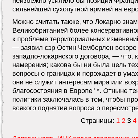
неизбежно усилило бы позиции Франци
сильнейшей сухопутной армией на евро
Можно считать также, что Локарно зна
Великобританией более консервативно
к проблеме территориальных изменений
— заявил сэр Остин Чемберлен вскоре
западпо-локарнского договора, — что, 
намерения; какова бы ни была цель тех
вопросы о границах и порождает в умах
они не служит интересам мира или во
благосостояния в Европе" *. Отныне т
политики заключалась в том, чтобы про
всякого поднятия вопроса о пересмотре
Страницы:
1
2
3
4