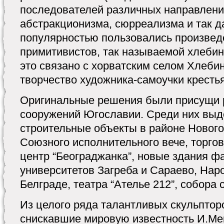
последователей различных направлени
абстракционизма, сюрреализма и так 
популярностью пользовались произвед
примитивистов, так называемой хлеби
это связано с хорватским селом Хлебин
творчество художника-самоучки кресть
Оригинальные решения были присущи 
сооружений Югославии. Среди них выд
строительные объекты в районе Нового
Союзного исполнительного вече, торго
центр “Београджанка”, новые здания ф
университетов Загреба и Сараево, Нар
Белграде, театра “Ателье 212”, собора 
Из целого ряда талантливых скульпто
снискавшие мировую известность И.Ме