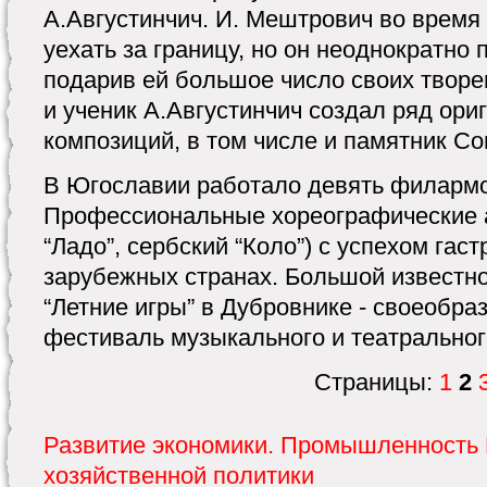
А.Августинчич. И. Мештрович во врем
уехать за границу, но он неоднократно
подарив ей большое число своих творе
и ученик А.Августинчич создал ряд ор
композиций, в том числе и памятник Со
В Югославии работало девять филарм
Профессиональные хореографические 
“Ладо”, сербский “Коло”) с успехом гас
зарубежных странах. Большой известн
“Летние игры” в Дубровнике - своеобр
фестиваль музыкального и театральног
Страницы:
1
2
Развитие экономики. Промышленность 
хозяйственной политики