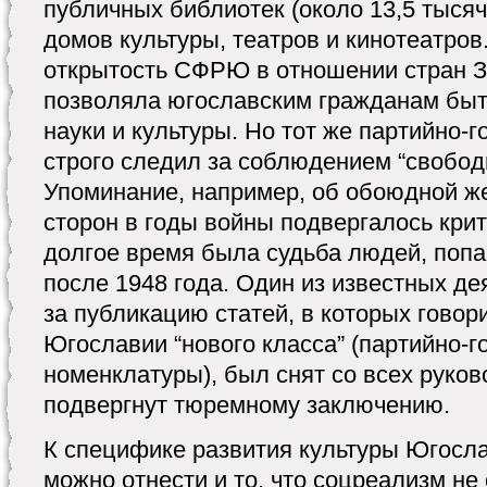
публичных библиотек (около 13,5 тысяч
домов культуры, театров и кинотеатров
открытость СФРЮ в отношении стран З
позволяла югославским гражданам быт
науки и культуры. Но тот же партийно-
строго следил за соблюдением “свобод
Упоминание, например, об обоюдной 
сторон в годы войны подвергалось крит
долгое время была судьба людей, поп
после 1948 года. Один из известных 
за публикацию статей, в которых говор
Югославии “нового класса” (партийно-г
номенклатуры), был снят со всех руко
подвергнут тюремному заключению.
К специфике развития культуры Югосла
можно отнести и то, что соцреализм н