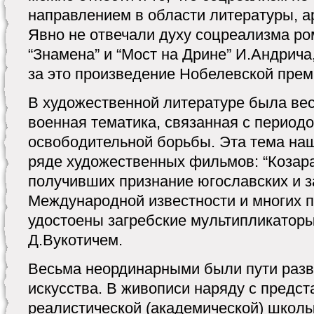
направлением в области литературы, ар
Явно не отвечали духу соцреализма р
“Знамена” и “Мост на Дрине” И.Андрича
за это произведение Нобелевской преми
В художественной литературе была ве
военная тематика, связанная с период
освободительной борьбы. Эта тема на
ряде художественных фильмов: “Козара”,
получивших признание югославских и з
Международной известности и многих 
удостоены загребские мультипликаторы
Д.Вукотичем.
Весьма неординарными были пути разв
искусства. В живописи наряду с предс
реалистической (академической) школ