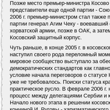
Позже место премьер-министра Косово
представители еще одной партии - Сою
2006 г. премьер-министром стал также
партии генерал Агим Чеку - воевавший
хорватской армии, позже в ОАК, а зат
Косовский защитный корпус.
Чуть раньше, в конце 2005 г. в косовск
наступил своего рода переломный мом
мировое сообщество выступало за обес
демократических стандартов как главн
условие начала переговоров о статусе К
уже не требовалось. Поиски статуса кр
практическое русло. В феврале 2006 г.
процесс между делегациями Сербии и к
Начало нового этапа в решении косовск
кончиной И. Руговы - харизматического