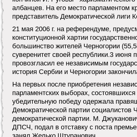
албанцев. На его место парламентом к
представитель Демократической лиги К
21 мая 2006 г. на референдуме, преду
конституционной хартии государственн
большинство жителей Черногории (55,
суверенитет своей республики.3 июня 
провозгласил ее независимым государ
история Сербии и Черногории закончил
На первых после приобретения независ
парламентских выборах, состоявшихся в
убедительную победу одержала правя
Демократической партии социалистов 
демократической партии. М. Джуканови
ДПСЧ, подал в отставку с поста премье
занял Желько Штуранович.