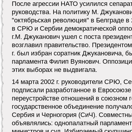
После агрессии НАТО усилился сепарат
руководства. На политику М. Джуканов
"октябрьская революция" в Белграде в 2
в СРЮ и Сербии демократической оппо
г.М. Джуканович ушел с поста президен
возглавил правительство. Президентом
г. был избран соратник Джукановича, 
парламента Филип Вуянович. Оппозици
этих выборах не выдвигала.
14 марта 2002 г. руководители СРЮ, С
подписали разработанное в Евросоюзе
переустройстве отношений в союзном г
государственное объединение получал
Сербия и Черногория (СиЧ). Совместн
объявлялись: однопалатный парламент,
министров и суд. Избираемый скупщино