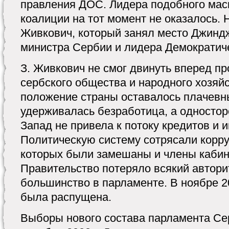
правления ДОС. Лидера подобного мас
коалиции на тот момент не оказалось. 
Живкович, который занял место Джиндж
министра Сербии и лидера Демократиче
З. Живкович не смог двинуть вперед п
сербского общества и народного хозяй
положение страны оставалось плачевн
удерживалась безработица, а одностор
Запад не привела к потоку кредитов и 
Политическую систему сотрясали корр
которых были замешаны и члены кабин
Правительство потеряло всякий авторит
большинство в парламенте. В ноябре 2
была распущена.
Выборы нового состава парламента Се