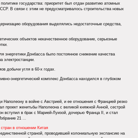
 политике государства: приоритет был отдан развитию атомных
СССР. В связи с этим не предусматривалось строительства новых
дернизацию оборудования выделялись недостаточные средства,
гетических объектов некачественное оборудование, серьезные
тки.
для энергетики Донбасса было постоянное снижение качества
на электростанции.
ов добычи угля в 60-х годах.
пливно-энергетический комплекс Донбасса находился в глубоком
и Наполеону в войне с Австрией, и ее отношения с Францией резко
ал проект женитьбы Наполеона с великой княжной Анной, сестрой
н вступил в брак с Марией-Луизой, дочерью Франца II, и стал
брание 21 ...
 стран в отношении Китая
не единственной страной, проводившей колониальную экспансию на