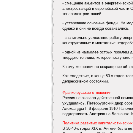
- смещение акцентов в энергетической
электростанций в европейской части 
теплоэлектростанций.
- устаревшие основные фонды. На мо
однако и они не всегда осваивались.
- значительно усложняло работу энер
конструктивные и монтажные недорабо
- одной из наиболее острых проблем 
твердого топлива, которое поступало 
К тому же повлияло сокращение объем
Как следствие, в конце 80-х годов то
депрессивном состоянии.
Франко-русские отношения
Россия не оказала действенной помощ
ухудшились. Петербургский двор сорв
Александра I. 8 февраля 1910 Наполео
поддерживать Австрию на Балканах. Из
Политика развитых капиталистических
В 30-40-х годах XIX в. Англия была 