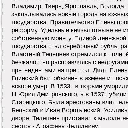
Владимир, Тверь, Ярославль, Вологда,
закладывались новые города на южных
государства. Правительство Елены пр
реформу. Удельные князья отныне не и
собственную монету. Единой денежной
государства стал серебряный рубль, р
Властный Телепнев стремился к полной
безжалостно расправляясь с недругам
претендентами на престол. Дядя Елены
Глинский был обвинен в измене и посаж
вскоре умер. В 1533г. в тюрьме уморил
III Юрия Дмитровского, а в 1537г. убили
Старицкого. Были арестованы влиятел
Бельский и Иван Воротынский. Усилива
дворе, Телепнев приставил к малолетн
сестру - Аграфену Челяднину.