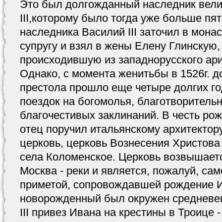
Это был долгожданный наследник вели
III,которому было тогда уже больше пят
наследника Василий III заточил в мон
супругу и взял в жены Елену Глинскую,
происходившую из западнорусского ари
Однако, с момента женитьбы в 1526г. 
престола прошло еще четыре долгих го
поездок на богомолья, благотворительн
благочестивых заклинаний. В честь ро
отец поручил итальянскому архитектор
церковь, церковь Вознесения Христова
села Коломенское. Церковь возвышаетс
Москва - реки и является, пожалуй, са
приметой, сопровождавшей рождение И
новорожденный был окружен средневек
III привез Ивана на крестины в Троице 