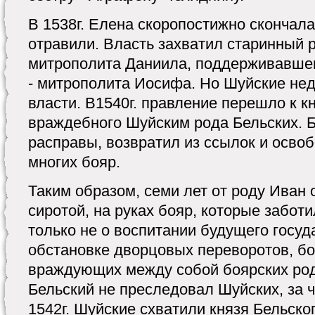
В 1538г. Елена скоропостижно скончала
отравили. Власть захватил старинный 
митрополита Даниила, поддерживавшег
- митрополита Иосифа. Но Шуйские не
власти. В1540г. правление перешло к к
враждебного Шуйским рода Бельских. 
расправы, возвратил из ссылок и освоб
многих бояр.
Таким образом, семи лет от роду Иван 
сиротой, на руках бояр, которые заботи
только не о воспитании будущего госуд
обстановке дворцовых переворотов, бо
враждующих между собой боярских род
Бельский не преследовал Шуйских, за ч
1542г. Шуйские схватили князя Бельског