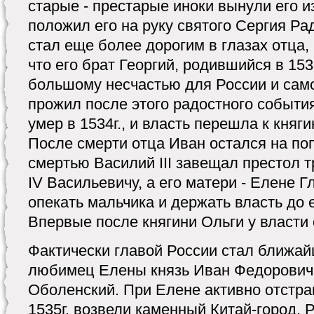
старые - престарые иноки вынули его и
положил его на руку святого Сергия Р
стал еще более дорогим в глазах отца, 
что его брат Георгий, родившийся в 153
большому несчастью для России и самог
прожил после этого радостного событи
умер в 1534г., и власть перешла к княг
После смерти отца Иван остался на по
смертью Василий III завещал престол 
IV Васильевичу, а его матери - Елене Г
опекать мальчика и держать власть до 
Впервые после княгини Ольги у власти
Фактически главой России стал ближай
любимец Елены князь Иван Федорович
Оболенский. При Елене активно отстра
1535г. возвели каменный Китай-город. 