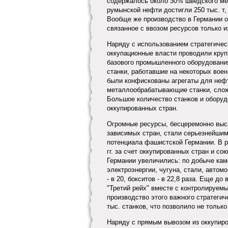
содержалось около 30% шведского мет
румынской нефти достигли 250 тыс. т
Вообще же производство в Германии 
связанное с ввозом ресурсов только из
Наряду с использованием стратегичес
оккупационные власти проводили круп
базового промышленного оборудования
станки, работавшие на некоторых вое
были конфискованы агрегаты для неф
металлообрабатывающие станки, сло
Большое количество станков и оборуд
оккупированных стран.
Огромные ресурсы, бесцеремонно выс
зависимых стран, стали серьезнейши
потенциала фашистской Германии. В р
гг. за счет оккупированных стран и 
Германии увеличились: по добыче каме
электроэнергии, чугуна, стали, автомо
- в 20, бокситов - в 22,8 раза. Еще 
"Третий рейх" вместе с контролируемы
производство этого важного стратегич
тыс. станков, что позволило не только
Наряду с прямым вывозом из оккупиро