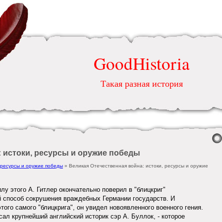
GoodHistoria
Такая разная история
 истоки, ресурсы и оружие победы
 ресурсы и оружие победы
» Великая Отечественная война: истоки, ресурсы и оружие
илу этого А. Гитлер окончательно поверил в "блицкриг"
 способ сокрушения враждебных Германии государств. И
того самого "блицкрига", он увидел новоявленного военного гения.
сал крупнейший английский историк сэр А. Буллок, - которое