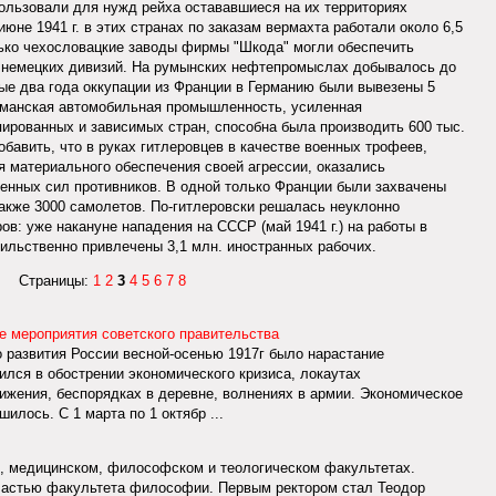
ользовали для нужд рейха остававшиеся на их территориях
юне 1941 г. в этих странах по заказам вермахта работали около 6,5
ько чехословацкие заводы фирмы "Шкода" могли обеспечить
 немецких дивизий. На румынских нефтепромыслах добывалось до
рвые два года оккупации из Франции в Германию были вывезены 5
Германская автомобильная промышленность, усиленная
рованных и зависимых стран, способна была производить 600 тыс.
обавить, что в руках гитлеровцев в качестве военных трофеев,
 материального обеспечения своей агрессии, оказались
енных сил противников. В одной только Франции были захвачены
также 3000 самолетов. По-гитлеровски решалась неуклонно
в: уже накануне нападения на СССР (май 1941 г.) на работы в
льственно привлечены 3,1 млн. иностранных рабочих.
Страницы:
1
2
3
4
5
6
7
8
е мероприятия советского правительства
 развития России весной-осенью 1917г было нарастание
ился в обострении экономического кризиса, локаутах
ижения, беспорядках в деревне, волнениях в армии. Экономическое
илось. С 1 марта по 1 октябр ...
, медицинском, философском и теологическом факультетах.
 частью факультета философии. Первым ректором стал Теодор