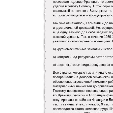
произвело падение Франции в то время
ударил в голову Гитлеру. С той поры о
сравнимый не только с Бисмарком, но
которой он чаще всего ассоциировал с
Как уже отмечалось, Германия и до н
индустриальной державой. Но, осущес
еще одну важную для себя задачу: п
высокий уровень. Так, в течение 1939-
увеличила свой сырьевой потенциал.
а) крупномасштабные захваты и испол
б) контроль над ресурсами сателлитов
в) ввоз некоторых видов ресурсов из
Все страны, которые так или иначе о
превращались в доноров германской в
обеспечение агрессивной политики ре
материальных ценностей до привлечен
Поэтому первостепенное значение при
во Франции, Бельгии и Голландии фаш
оккупированных районах Франции и Бел
тыс. т свинца, 9 тыс. т никеля, 9 ты
производства стала железная руда Шв