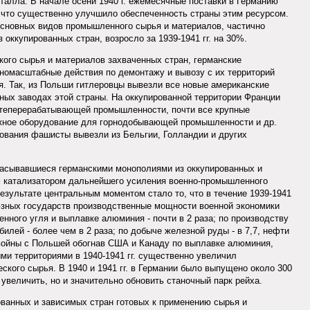
алла. В начале осени 1940 г. ежемесячные поставки в Германию
, что существенно улучшило обеспеченность страны этим ресурсом.
основных видов промышленного сырья и материалов, частично
 оккупированных стран, возросло за 1939-1941 гг. на 30%.
кого сырья и материалов захваченных стран, германские
номасштабные действия по демонтажу и вывозу с их территорий
. Так, из Польши гитлеровцы вывезли все новые американские
нных заводах этой страны. На оккупированной территории Франции
теперерабатывающей промышленности, почти все крупные
жное оборудование для горнодобывающей промышленности и др.
ования фашисты вывезли из Бельгии, Голландии и других
асывавшиеся германскими монополиями из оккупированных и
м катализатором дальнейшего усиления военно-промышленного
езультате центральным моментом стало то, что в течение 1939-1941
союзных государств производственные мощности военной экономики
нного угля и выплавке алюминия - почти в 2 раза; по производству
билей - более чем в 2 раза; по добыче железной руды - в 7,7, нефти
до войны с Польшей обогнав США и Канаду по выплавке алюминия,
ми территориями в 1940-1941 гг. существенно увеличил
еского сырья. В 1940 и 1941 гг. в Германии было выпущено около 300
 увеличить, но и значительно обновить станочный парк рейха.
ванных и зависимых стран готовых к применению сырья и