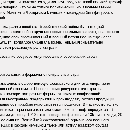
, и едва ли приходится удивляться тому, что такой великий триумф
н поверил, что он не только политический, но и военный гений,
 и с Мольтке и Фридрихом Великим - последний был фигурой, с
ебя.
ачала развязанной ею Второй мировой войны была мощной
твив в ходе войны крупные территориальные захваты, она решила
одняла свой промышленный и военный потенциал на еще более
1941 гг., когда уже бушевала война, Германия значительно
 В этом решающую роль сыграли:
ьзование ресурсов оккупированных европейских стран;
;
 нейтральных и формально нейтральных стран.
казывались в сфере немецко-фашистского диктата, оперативно
оенной экономики. Переключение ресурсов этих стран на
йха приобретало разные формы: от прямых конфискаций
ия иностранных предприятий к производству готовой продукции.
давалось приобретению сырьевых продуктов. В частности, только
истская Германия захватила около 9 млн. т нефтепродуктов. В
ьгии до конца 1940 г. гитлеровцы конфисковали 135 тыс. т меди, 20
с. т алюминия. Важнейшей составляющей германского военного
еции: в каждом немецком танке или артиллерийском орудии