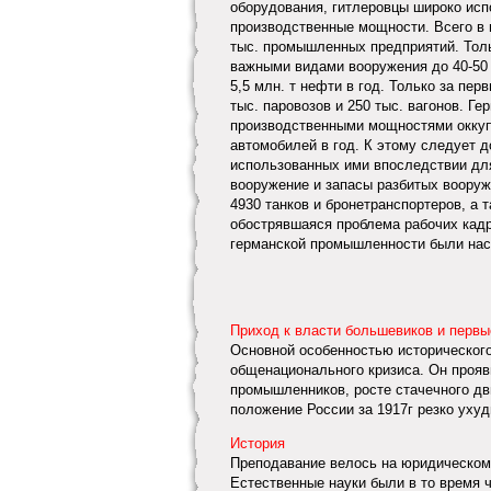
оборудования, гитлеровцы широко исп
производственные мощности. Всего в и
тыс. промышленных предприятий. Тол
важными видами вооружения до 40-50
5,5 млн. т нефти в год. Только за пе
тыс. паровозов и 250 тыс. вагонов. 
производственными мощностями оккупи
автомобилей в год. К этому следует д
использованных ими впоследствии для
вооружение и запасы разбитых вооруж
4930 танков и бронетранспортеров, а 
обострявшаяся проблема рабочих кадро
германской промышленности были наси
Приход к власти большевиков и первы
Основной особенностью исторического
общенационального кризиса. Он прояв
промышленников, росте стачечного дв
положение России за 1917г резко ухудш
История
Преподавание велось на юридическом
Естественные науки были в то время