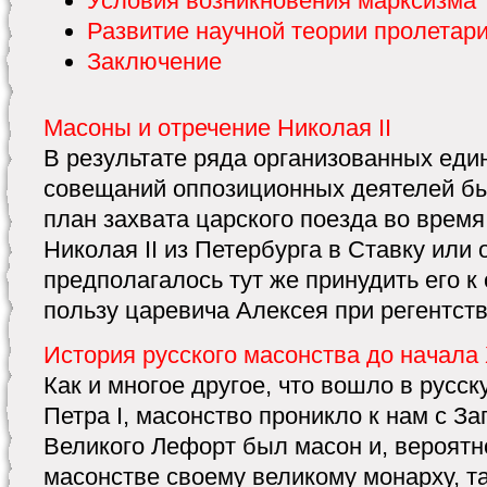
Условия возникновения марксизма
Развитие научной теории пролетар
Заключение
Масоны и отречение Николая II
В результате ряда организованных ед
совещаний оппозиционных деятелей б
план захвата царского поезда во время
Николая II из Петербурга в Ставку или
предполагалось тут же принудить его к
пользу царевича Алексея при регентств
История русского масонства до начала
Как и многое другое, что вошло в русс
Петра I, масонство проникло к нам с З
Великого Лефорт был масон и, вероятн
масонстве своему великому монарху, та