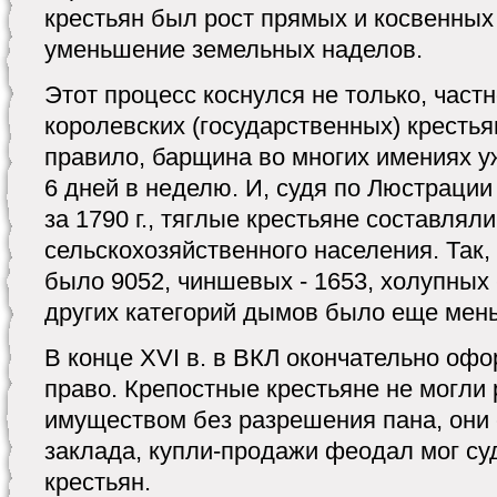
крестьян был рост прямых и косвенных
уменьшение земельных наделов.
Этот процесс коснулся не только, част
королевских (государственных) крестьян
правило, барщина во многих имениях у
6 дней в неделю. И, судя по Люстраци
за 1790 г., тяглые крестьяне составлял
сельскохозяйственного населения. Так,
было 9052, чиншевых - 1653, холупных -
других категорий дымов было еще меньш
В конце XVI в. в ВКЛ окончательно оф
право. Крепостные крестьяне не могли
имуществом без разрешения пана, они
заклада, купли-продажи феодал мог су
крестьян.