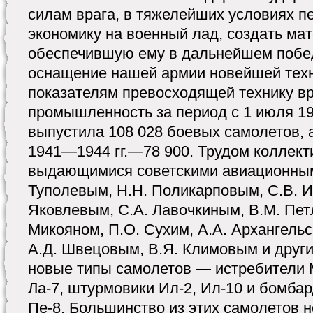
силам врага, в тяжелейших условиях п
экономику на военный лад, создать ма
обеспечившую ему в дальнейшем побед
оснащение нашей армии новейшей техн
показателям превосходящей технику вр
промышленность за период с 1 июля 1941
выпустила 108 028 боевых самолетов, 
1941—1944 гг.—78 900. Трудом коллект
выдающимися советскими авиационным
Туполевым, Н.Н. Поликарповым, С.В. 
Яковлевым, С.А. Лавочкиным, В.М. Пет
Микояном, П.О. Сухим, А.А. Архангель
А.Д. Швецовым, В.Я. Климовым и друг
новые типы самолетов — истребители Ми
Ла-7, штурмовики Ил-2, Ил-10 и бомбар
Пе-8. Большинство из этих самолетов н