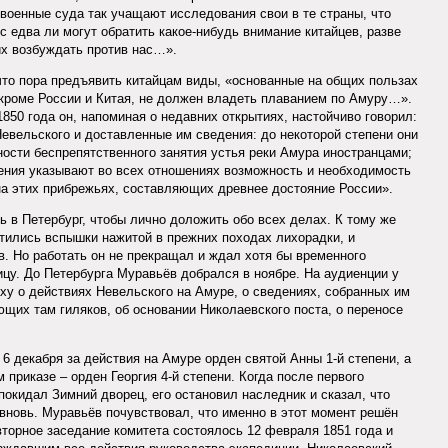
 военные суда так учащают исследования свои в те страны, что
 едва ли могут обратить какое-нибудь внимание китайцев, разве
 их возбуждать против нас…».
что пора предъявить китайцам виды, «основанные на общих пользах
, кроме России и Китая, не должен владеть плаванием по Амуру…».
1850 года он, напоминая о недавних открытиях, настойчиво говорил:
евельского и доставленные им сведения: до некоторой степени они
ности беспрепятственного занятия устья реки Амура иностранцами;
ения указывают во всех отношениях возможность и необходимость
на этих прибрежьях, составляющих древнее достояние России».
 в Петербург, чтобы лично доложить обо всех делах. К тому же
стились вспышки нажитой в прежних походах лихорадки, и
 Но работать он не прекращал и ждал хотя бы временного
ицу. До Петербурга Муравьёв добрался в ноябре. На аудиенции у
ху о действиях Невельского на Амуре, о сведениях, собранных им
щих там гиляков, об основании Николаевского поста, о переносе
6 декабря за действия на Амуре орден святой Анны 1-й степени, а
 приказе – орден Георгия 4-й степени. Когда после первого
окидал Зимний дворец, его остановил наследник и сказал, что
вновь. Муравьёв почувствовал, что именно в этот момент решён
вторное заседание комитета состоялось 12 февраля 1851 года и