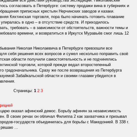
рждавшим все действия руководства экспедиции. Николаевский
ось согласовать в Петербурге: систему продажи вина в губерниях и
обращения приписных крестьян Нерчинских заводов и казаки.
няя Кяхтинская торговля, пора было начинать готовить плавание
упиралась в одно – в отсутствие средств. И приходилось
ать, требовать – в зависимости от обстоятельств, важности темы и
ребовало времени, и возвратиться в Иркутск Муравьёв смог лишь 12
бывания Николая Николаевича в Петербурге превзошли все
 для себя решения всех вопросов и сумел несколько поправить своё
утская области получили самостоятельность и не подчинялись
яхтинской торговли, которой прежде ведал второстепенный
ого градоначальника. Сразу же после возвращения из Петербурга
зуемой Забайкальской области и своими глазами убедился в
авления.
Страницы:
1
2
3
Грецией
 царю оказал афинский демос. Борьбу афинян за независимость
н. В своих речах он обличал Филиппа 2 как захватчика и призывал
городов-государств объединилась для борьбы с Македонией. В 338 г.
 решаю ...