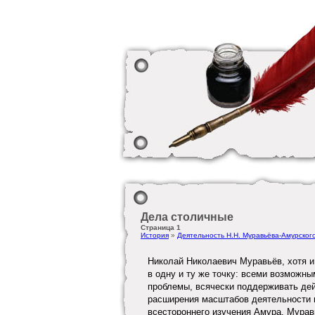
Дела столичные
Страница 1
История
»
Деятельность Н.Н. Муравьёва-Амурског
Николай Николаевич Муравьёв, хотя и
в одну и ту же точку: всеми возможн
проблемы, всячески поддерживать дей
расширения масштабов деятельности 
всестороннего изучения Амура. Мурав