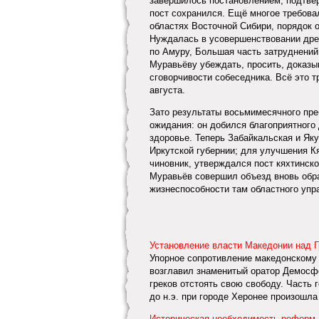
завершилось постановлением, подтве
пост сохранился. Ещё многое требовал
областях Восточной Сибири, порядок 
Нуждалась в усовершенствовании древ
по Амуру, Большая часть затруднений 
Муравьёву убеждать, просить, доказыв
сговорчивости собеседника. Всё это т
августа.
Зато результаты восьмимесячного пре
ожидания: он добился благоприятного
здоровье. Теперь Забайкальская и Як
Иркутской губернии; для улучшения К
чиновник, утверждался пост кяхтинск
Муравьёв совершил объезд вновь обра
жизнеспособности там областного упр
Установление власти Македонии над 
Упорное сопротивление македонскому
возглавил знаменитый оратор Демосфе
греков отстоять свою свободу. Часть 
до н.э. при городе Херонее произошла
Историческая необходимость реформ