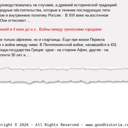
руководствовалась не случаем, а древней исторической традицией.
ародные обстоятельства, которые в течение последующих пяти
м и внутреннюю политику России: · В XIII веке на восточном
Они оттесняют ...
нией в 4 веке до н.э.. Войны между греческими городами-
не только афиняне, но и спартанцы. Еще при жизни Перикла
 к войне между ними. В Пелопоннесской войне, начавшейся в 431
орода-государства Греции: одни - на стороне Афин, другие - на
очти 30 лет и ...
yright © 2026 - All Rights Reserved - www.goodhistori