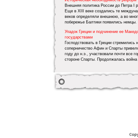
Внешняя политика России до Петра I 
Еще в XIII веке создались те междун
веков определяли внешнюю, а во много
побережье Балтики появились немцы. 
Упадок Греции и подчинение ее Македо
государствами
Господствовать в Греции стремились 
соперничество Афин и Спарты привело
году до н.э., участвовали почти все г
стороне Спарты. Продолжалась война п
Cop