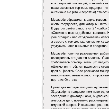
всех европейских наций, и английские
наши скромные торговые предприятия с
англичане же (что и вероятно) станут
Муравьёв обращался к царю, говоря, 
обоих государств, для которых никто
В другом своём рапорте от 27 ноября 
«Особенно важны действия капитана Н
уже оградили нас от угрожавшей опас
а вместе с тем доставленные им свед
усугубить наше внимание и средства 
Муравьёв получил разрешение прибыть
обострилась его давняя болезнь. Уча
требовалась помощь знающих медиков.
облегчения, чтобы отправиться в стол
царя в Царском Селе рассказал монар
относительно независимости проживаю
порта из Охотска.
Сразу две награды получил муравьёв: 
31 декабря в традиционном новогоднем
заседания и доклада царю, Муравьёв п
амурское дело повелено рассмотреть 
амурский вопрос. И оказался прав: по