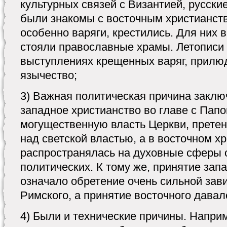
культурных связей с Византией, русски
были знакомы с восточным христианств
особенно варяги, крестились. Для них 
стояли православные храмы. Летописи
выступлениях крещенных варяг, прил
язычество;
3) Важная политическая причина заключ
западное христианство во главе с Пап
могущественную власть Церкви, прет
над светской властью, а в восточном х
распространялась на духовные сферы о
политических. К тому же, принятие зап
означало обретение очень сильной зав
Римского, а принятие восточного дава
4) Были и технические причины. Напри