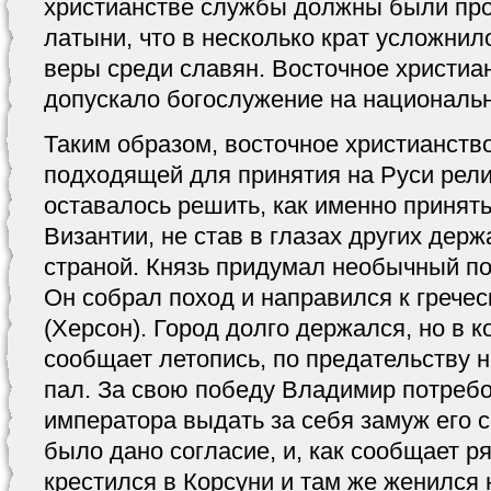
христианстве службы должны были про
латыни, что в несколько крат усложни
веры среди славян. Восточное христиан
допускало богослужение на националь
Таким образом, восточное христианств
подходящей для принятия на Руси рел
оставалось решить, как именно принят
Византии, не став в глазах других дер
страной. Князь придумал необычный пол
Он собрал поход и направился к гречес
(Херсон). Город долго держался, но в к
сообщает летопись, по предательству н
пал. За свою победу Владимир потребо
императора выдать за себя замуж его с
было дано согласие, и, как сообщает р
крестился в Корсуни и там же женился 