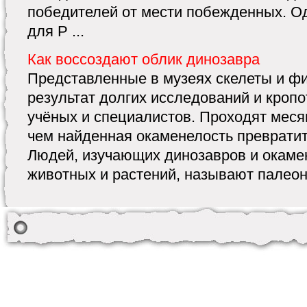
победителей от мести побежденных. Од
для Р ...
Как воссоздают облик динозавра
Представленные в музеях скелеты и ф
результат долгих исследований и кроп
учёных и специалистов. Проходят месяц
чем найденная окаменелость превратит
Людей, изучающих динозав­ров и окамен
животных и растений, назы­вают палеонт