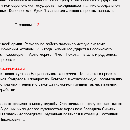
ией Византии – эталона сильного централизованного государства
елигией европейских государств, находившихся на пике феодальной
нных. Конечно, для Руси была выгодна именно преемственность
Страницы:
1
2
е всей армии. Регулярное войско получило четкую систему
а Воинским Уставом 1716 года. Армия Государства Российского
а, · Кавалерия, · Артиллерия, · Флот. Пехота – главный род войск.
рскую и ...
независимости
ект нового устава Национального конгресса. Целью этого проекта
нов Конгресса и превратить Конгресс в «трехслойную» организацию
есправных членов и с узкой двухслойной группой так называемых
работни ...
вьев отправился к месту службы. Она началась сразу же, как только
 А до них было долгое путешествие через всю Западную Сибирь.
ми здесь беспорядками, Муравьев появился в столице Постойной
иколаевич ...