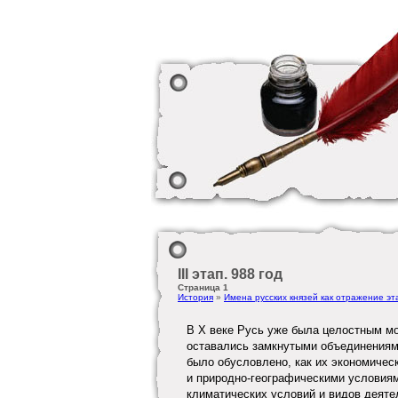
III этап. 988 год
Страница 1
История
»
Имена русских князей как отражение эт
В X веке Русь уже была целостным мо
оставались замкнутыми объединениям
было обусловлено, как их экономическ
и природно-географическими условиям
климатических условий и видов деяте