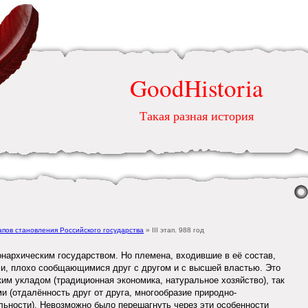
GoodHistoria
Такая разная история
апов становления Российского государства
» III этап. 988 год
нархическим государством. Но племена, входившие в её состав,
и, плохо сообщающимися друг с другом и с высшей властью. Это
им укладом (традиционная экономика, натуральное хозяйство), так
и (отдалённость друг от друга, многообразие природно-
льности). Невозможно было перешагнуть через эти особенности