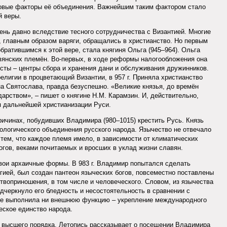
новые факторы её объединения. Важнейшим таким фактором стало
й веры.
ень давно вследствие тесного сотрудничества с Византией. Многие
 главным образом варяги, обращались в христианство. Но первым
ратившимся к этой вере, стала княгиня Ольга (945–964). Ольга
вянских племён. Во-первых, в ходе реформы налогообложения она
сты – центры сбора и хранения дани и обслуживания дружинников.
религии в процветающий Византии, в 957 г. Приняла христианство
на Святослава, правда безуспешно. «Великие князья, до времён
арством», – пишет о княгине Н.М. Карамзин. И, действительно,
я дальнейшей христианизации Руси.
ричинах, побудивших Владимира (980–1015) крестить Русь. Князь
ологического объединения русского народа. Язычество не отвечало
 тем, что каждое племя имело, в зависимости от климатических
огов, веками почитаемых и вросших в уклад жизни славян.
вои архаичные формы. В 983 г. Владимир попытался сделать
гией, был создан пантеон языческих богов, повсеместно поставлены
твоприношения, в том числе и человеческого. Словом, из язычества
дчеркнуло его бледность и несостоятельность в сравнении с
не выполнила ни внешнюю функцию – укрепление международного
еское единство народа.
м высшего порядка. Летопись рассказывает о посещении Владимира