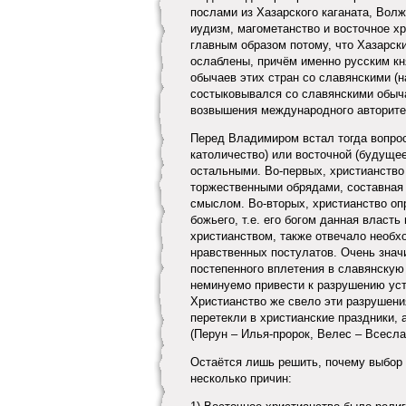
послами из Хазарского каганата, Вол
иудизм, магометанство и восточное х
главным образом потому, что Хазарск
ослаблены, причём именно русским кн
обычаев этих стран со славянскими (н
состыковывался со славянскими обыча
возвышения международного авторите
Перед Владимиром встал тогда вопрос
католичество) или восточной (будуще
остальными. Во-первых, христианство
торжественными обрядами, составная
смыслом. Во-вторых, христианство опр
божьего, т.е. его богом данная власт
христианством, также отвечало необх
нравственных постулатов. Очень знач
постепенного вплетения в славянскую
неминуемо привести к разрушению уст
Христианство же свело эти разрушени
перетекли в христианские праздники,
(Перун – Илья-пророк, Велес – Всеслав
Остаётся лишь решить, почему выбор 
несколько причин: