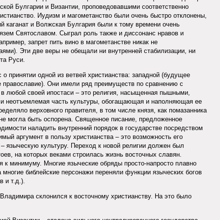
жской Булгарии и Византии, проповедовавшими соответственно
ристианство. Иудизм и магометанство были очень быстро отклонены,
ий каганат и Волжская Булгария были к тому времени очень
язем Святославом. Сыграл роль также и диссонанс нравов и
апример, запрет пить вино в магометанстве никак не
ями). Эти две веры не обещали ни внутренней стабилизации, ни
та Руси.
 о принятии одной из ветвей христианства: западной (будущее
е православие). Они имели ряд преимуществ по сравнению с
 в любой своей ипостаси – это религия, насыщенная пышными,
 и неотъемлемая часть культуры, обогащающая и наполняющая ее
еделяло верховного правителя, в том числе князя, как помазанника
ь не могла быть оспорена. Священное писание, предложенное
одимости наладить внутренний порядок в государстве посредством
имый аргумент в пользу христианства – это возможность его
 – языческую культуру. Переход к новой религии должен был
оев, на которых веками строилась жизнь восточных славян.
я к минимуму. Многие языческие обряды просто-напросто плавно
 а многие библейские персонажи переняли функции языческих богов
 и т.д.).
Владимира склонился к восточному христианству. На это было