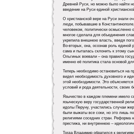
Древней Руси, но можно было найти 
введение на Руси единой христианско
О христианской вере на Руси знали оч
люди, побывавшие в Константинополе,
человеком, политически осмысленно об
многое сделала для объединения сла
укрепила внешнюю власть, введя пого
Во-вторых, она, осознав роль единой 
сама и пыталась склонить к этому сы
Ольгиных воевали – она правила госуд
именно её политика стала основой дл
Теперь необходимо остановиться на п
видел необходимость духовного и иде
этой необходимости. Это объясняется
условий и рода деятельности, своих б
Язычество в каждом племени имело с
языческую веру государственной рели
идолы Перуну, участились случаи жер
были выжаты все соки, но это лишь по
религиями соседних стран. Реформа 
престижа, ни внутреннюю – идеологич
Тогда Владимир обратился к религия