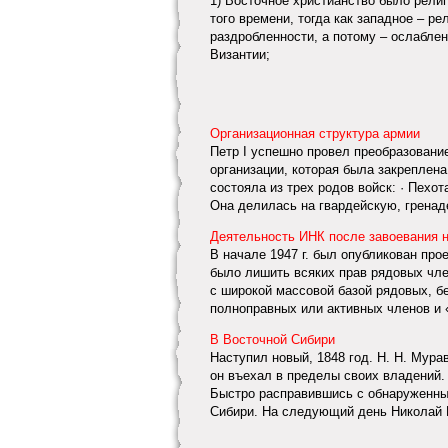
1) Восточное христианство было религ
того времени, тогда как западное – р
раздробленности, а потому – ослабле
Византии;
Организационная структура армии
Петр I успешно провел преобразовани
организации, которая была закреплен
состояла из трех родов войск: · Пехот
Она делилась на гвардейскую, гренаде
Деятельность ИНК после завоевания 
В начале 1947 г. был опубликован про
было лишить всяких прав рядовых чле
с широкой массовой базой рядовых, б
полноправных или активных членов и «
В Восточной Сибири
Наступил новый, 1848 год. Н. Н. Мура
он въехал в пределы своих владений.
Быстро расправившись с обнаруженны
Сибири. На следующий день Николай Н