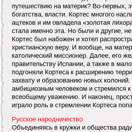
путешествию на материк? Во-первых, э
богатства, власти. Кортес многого нас
ацтеков и им овладела «золотая лихор
стала именно эта. Но были и другие, н
Кортес был набожен и хотел распростр
христианскую веру. И вообще, на матер
католический миссионер. Далее, его же
правительству Испании, а также в мало
подгоняли Кортеса к расширению терри
захвату и образованию новых колоний.
амбициозным человеком и стремился к 
всеобщему уважению. И наконец, прос
играло роль в стремлении Кортеса попа
Русское народничество
Объединяясь в кружки и общества рад