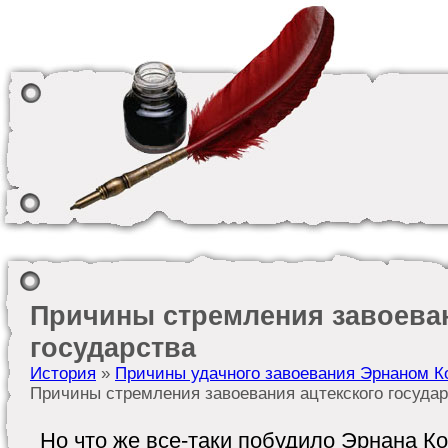
Причины стремления завоеван
государства
История
»
Причины удачного завоевания Эрнаном К
Причины стремления завоевания ацтекского госуда
Но что же все-таки побудило Эрнана Ко