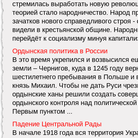
стремилась выработать новую революц
теорией стало народничество. Народ п
зачатков нового справедливого строя -
видели в крестьянской общине. Народни
перейдёт к социализму минуя капитализм
Ордынская политика в России
В это время укрепился и возвысился е
земли – Чернигов, куда в 1245 году ве
шестилетнего пребывания в Польше и в
князь Михаил. Чтобы не дать Руси чре
ордынские ханы решили создать совер
ордынского контроля над политической
Первым пунктом ...
Падение Центральной Рады
В начале 1918 года вся территория Ук