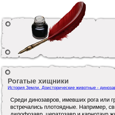
Рогатые хищники
История Земли. Доисторические животные - диноза
Среди динозавров, имевших рога или гр
встречались плотоядные. Например, с
дилофозавр, цератозавр и карнотаур жи