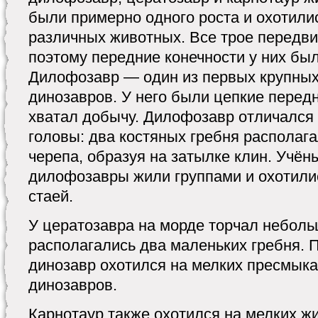
были примерно одного роста и охотили
различных животных. Все трое передви
поэтому передние конечности у них бы
Дилофозавр — один из первых крупны
динозавров. У него были цепкие перед
хватал добычу. Дилофозавр отличался
головы: два костяных гребня располага
черепа, образуя на затылке клин. Учёны
дилофозавры жили группами и охотилис
стаей.
У цератозавра на морде торчал небольш
располагались два малень­ких гребня. 
динозавр охотился на мел­ких пресмык
динозавров.
Карнотаур также охотился на мелких ж