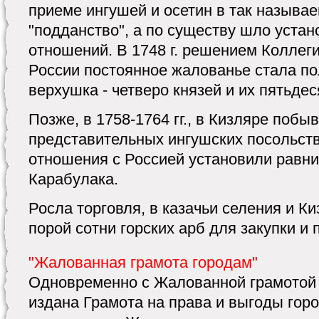
приеме ингушей и осетин в так называ
"подданство", а по существу шло уста
отношений. В 1748 г. решением Коллег
России постоянное жалованье стала по
верхушка - четверо князей и их пятьдес
Позже, в 1758-1764 гг., в Кизляре побы
представительных ингушских посольств.
отношения с Россией установили равн
Карабулака.
Росла торговля, в казачьи селения и К
порой сотни горских арб для закупки и
"Жалованная грамота городам"
Одновременно с Жалованной грамотой
издана Грамота на права и выгоды гор