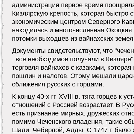
администрация первое время поощряла
Кизлярскую крепость, которая быстро 
экономическим центром Северного Кавк
находилась и многочисленная Окоцкая 
потомки выходцев из вайнахских земел
Документы свидетельствуют, что "чече
. все необходимое получали в Кизляре"
торговля вайнахов с казаками, которая
пошлин и налогов. Этому мешали царск
сближения русских с горцами.
К концу 40-х гг. XVIII в. тяга горцев к 
отношений с Россией возрастает. В Рус
есть признание мирных, дружеских отн
помимо Чеченского владения, такие общ
Шали, Чеберлой, Алды. С 1747 г. было