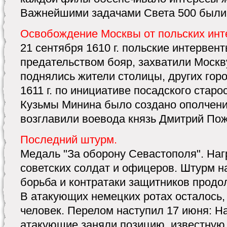
Важнейшими задачами Света 500 были о
Освобождение Москвы от польских инте
21 сентября 1610 г. польские интервен
предательством бояр, захватили Москв
поднялись жители столицы, других гор
1611 г. по инициативе посадского стар
Кузьмы Минина было создано ополчение 
возглавили воевода князь Дмитрий Пожа
Последний штурм.
Медаль "За оборону Севастополя". На
советских солдат и офицеров. Штурм н
борьба и контратаки защитников продо
В атакующих немецких ротах осталось,
человек. Перелом наступил 17 июня: Н
атакующие заняли позицию, известную к