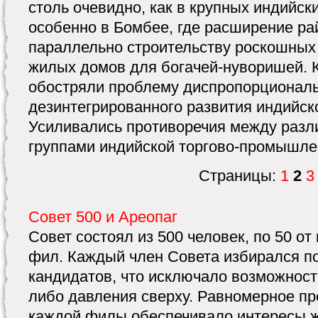
столь очевидно, как в крупных индийск
особенно в Бомбее, где расширение р
параллельно строительству роскошных
жилых домов для богачей-нуворишей. 
обостряли проблему диспропорциональ
дезинтегрированного развития индийск
Усиливались противоречия между разл
группами индийской торгово-промышле
Страницы:
1
2
3
Совет 500 и Ареопаг
Совет состоял из 500 человек, по 50 от
фил. Каждый член Совета избирался п
кандидатов, что исключало возможность
либо давления сверху. Равномерное пр
каждой филы обеспечивало интересы ж