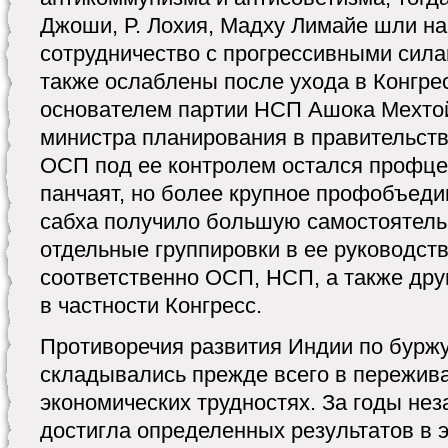
Джоши, Р. Лохия, Мадху Лимайе шли на
сотрудничество с прогрессивными сил
также ослаблены после ухода в Конгрес
основателем партии НСП Ашока Мехтой
министра планирования в правительств
ОСП под ее контролем остался профце
панчаят, но более крупное профобъед
сабха получило большую самостоятельн
отдельные группировки в ее руководст
соответственно ОСП, НСП, а также дру
в частности Конгресс.
Противоречия развития Индии по буржу
складывались прежде всего в пережив
экономических трудностях. За годы не
достигла определенных результатов в 