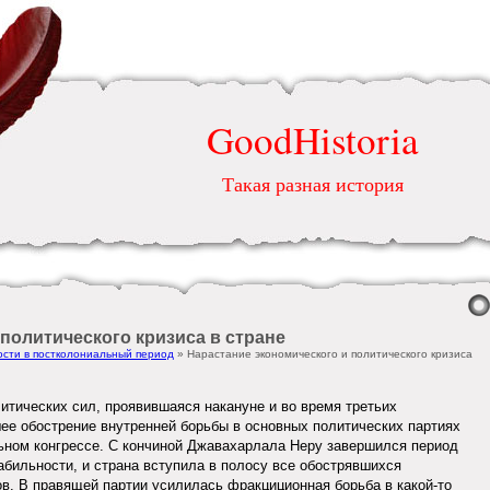
GoodHistoria
Такая разная история
политического кризиса в стране
ости в постколониальный период
» Нарастание экономического и политического кризиса
итических сил, проявившаяся накануне и во время третьих
е обострение внутренней борьбы в основных политических партиях
ьном конгрессе. С кончиной Джавахарлала Неру завершился период
абильности, и страна вступила в полосу все обострявшихся
в. В правящей партии усилилась фракциционная борьба в какой-то