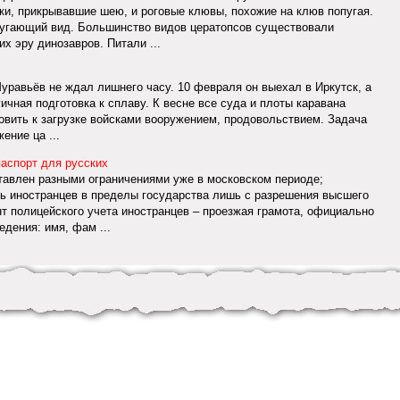
ки, прикрывавшие шею, и роговые клювы, похожие на клюв попугая.
пугающий вид. Большинство видов цератопсов существовали
х эру динозавров. Питали ...
равьёв не ждал лишнего часу. 10 февраля он выехал в Иркутск, а
ичная подготовка к сплаву. К весне все суда и плоты каравана
товить к загрузке войсками вооружением, продовольствием. Задача
ение ца ...
паспорт для русских
тавлен разными ограничениями уже в московском периоде;
ь иностранцев в пределы государства лишь с разрешения высшего
т полицейского учета иностранцев – проезжая грамота, официально
дения: имя, фам ...