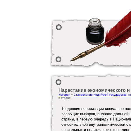
Нарастание экономического и 
История
»
Становление индийской государственн
в стране
Тенденция поляризации социально-пол
всеобщих выборов, вызвала дальнейше
страны, в первую очередь в Национал
относительной внутриполитической ст
социальных и политических конфликто