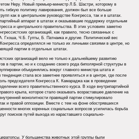
етом Неру. Новый премьер-министр Л.Б. Шастри, которому в
ть гибкую политику лавирования, должен был все больше
рупп как в центральном руководстве Конгресса, так и в штатах.
 партийный аппарат в штатах и оказывавшие поддержку отдельным
гресса и центрального правительства. В этих условиях заметно
грессистских организаций, как правило, тесно связанных с
 Гхоша, Ч.Б. Гупты, Б. Патнаика и другие. Политический вес
 Конгресса определялся не только их личными связями в центре, но
авящей партии в отдельных штатах.
истских организаций вело не только к дальнейшему развитию
в в партии, но и к созданию своего рода биполярной структуры в
руппировки объединялись вокруг главного министра штата и
 тенденция стала все заметнее проявляться и в центре, где после
оль председателя Конгресса К. Камараджа как в проведении
ределении всего правительственного курса. В ходе внутрипартийной
правого крыла, которое стало оказывать возраставшее давление на
 внутренней монолитности правящей партии стимулировало
так и правой оппозиции. Вместе с тем на фоне обострявшихся
шенности многих коренных социальных вопросов усилилась борьба
руг поисков путей выхода из нараставшего социально-
цератопсы. У большинства животных этой группы были