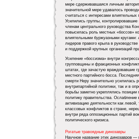
мере сдерживавшаяся личным авторит
значительной мере удавалось проводи
считаться с интересами влиятельных г
Усилились группы, контролировавшие
членам центрального руководства Кон
повысилась роль местных «боссов» кон
влиятельными буржуазными кругами: А.
лидеров правого крыла в руководстве
и поддержкой крупных организаций пр
Усиление «боссизма» внутри конгресс
групповщины и фракционных конфликто
штатах, где зачастую враждовавшие г
местного партийного босса. Последняя
смерти Неру значительно усилилась р
внутрипартийной политики, так и в оп
борьбы заметно укреплялись позиции 
политику правительства. Ослабление
активизацию деятельности как левой, 
классовых конфликтов в стране, нере
внутри ряда оппозиционных партий вок
политического кризиса.
Рогатые травоядные динозавры
Научное название этих динозавров — 