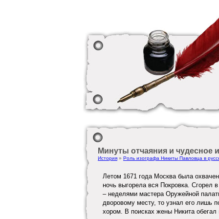
Минуты отчаяния и чудесное 
История
»
Роль изографа Никиты Павловца в русск
Летом 1671 года Москва была охвачен
ночь выгорела вся Покровка. Сгорел в
– неделями мастера Оружейной палаты
дворовому месту, то узнал его лишь п
хором. В поисках жены Никита обегал 