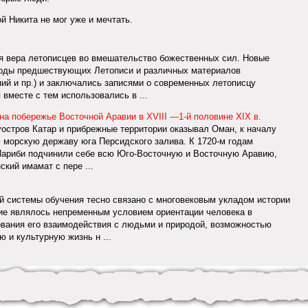
й Никита не мог уже и мечтать.
я вера летописцев во вмешательство божественных сил. Новые
воды предшествующих Летописи и различных материалов
ний и пр.) и заключались записями о современных летописцу
вместе с тем использовались в ...
на побережье Восточной Аравии в XVIII —1-й половине XIX в.
остров Катар и прибрежные территории оказывал Оман, к началу
ю морскую державу юга Персидского залива. К 1720-м годам
-Йариби подчинили себе всю Юго-Восточную и Восточную Аравию,
ский имамат с пере ...
й системы обучения тесно связано с многовековым укладом истории
ие являлось непременным условием ориентации человека в
ания его взаимодействия с людьми и природой, возможностью
 и культурную жизнь н ...