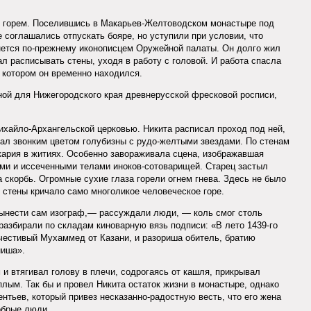
им горем. Поселившись в Макарьев-Желтоводском монастыре под
 соглашались отпускать бояре, но уступили при условии, что
анется по-прежнему иконописцем Оружейной палаты. Он долго жил
ал расписывать стены, уходя в работу с головой. И работа спасла
в котором он временно находился.
ной для Нижегородского края древнерусской фресковой росписи,
хайло-Архангельской церковью. Никита расписал проход под ней,
ал звонким цветом голубизны с рудо-желтыми звездами. По стенам
ария в житиях. Особенно завораживала сцена, изображавшая
ми и иссеченными телами иноков-сотоварищей. Старец застыл
 скорбь. Огромные сухие глаза горели огнем гнева. Здесь не было
о стены кричало само многоликое человеческое горе.
ынести сам изограф,— рассуждали люди, — коль смог столь
разбирали по складам киноварную вязь подписи: «В лето 1439-го
очестивый Мухаммед от Казани, и разориша обитель, братию
ниша».
 и втягивал голову в плечи, содрогаясь от кашля, прикрывал
плым. Так бы и провел Никита остаток жизни в монастыре, однако
ентьев, который привез несказанно-радостную весть, что его жена
обрые люди.