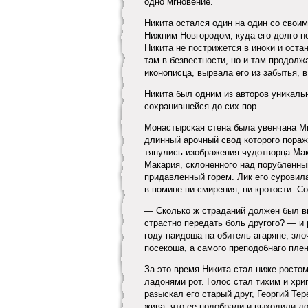
одно мгновение.
Никита остался один на один со сво
Нижним Новгородом, куда его долго не
Никита не пострижется в иноки и ост
там в безвестности, но и там продолж
иконописца, вырвала его из забытья, 
Никита был одним из авторов уникаль
сохранившейся до сих пор.
Монастырская стена была увенчана Ми
длинный арочный свод которого пораж
тянулись изображения чудотворца Мак
Макария, склоненного над порубленны
придавленный горем. Лик его суровила
в помине ни смирения, ни кротости. С
— Сколько ж страданий должен был в
страстно передать боль другого? — и 
году наидоша на обитель агаряне, зл
посекоша, а самого преподобнаго пле
За это время Никита стал ниже ростом
ладонями рот. Голос стал тихим и хри
разыскал его старый друг, Георгий Тер
жива, что ее подобрали и выходили д