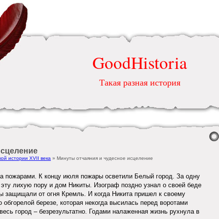
GoodHistoria
Такая разная история
исцеление
ой истории XVII века
» Минуты отчаяния и чудесное исцеление
а пожарами. К концу июля пожары осветили Белый город. За одну
 эту лихую пору и дом Никиты. Изограф поздно узнал о своей беде
 защищали от огня Кремль. И когда Никита пришел к своему
о обгорелой березе, которая некогда высилась перед воротами
весь город – безрезультатно. Годами налаженная жизнь рухнула в