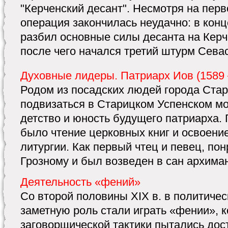
"Керченский десант". Несмотря на пер
операция закончилась неудачно: в конц
разбил основные силы десанта на Керч
после чего начался третий штурм Сева
Духовные лидеры. Патриарх Иов (1589 
Родом из посадских людей города Стар
подвизаться в Старицком Успенском м
детство и юность будущего патриарха. 
было чтение церковных книг и освоени
литургии. Как первый чтец и певец, по
Грозному и был возведен в сан архиманд
Деятельность «фений»
Со второй половины XIX в. в политиче
заметную роль стали играть «фении», 
заговорщической тактики пытались дос