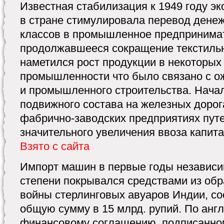
Известная стабилизация к 1949 году э
в стране стимулировала перевод дене
классов в промышленное предпринимат
продолжавшееся сокращение текстильн
наметился рост продукции в некоторых
промышленности что было связано с о
и промышленного строительства. Нача
подвижного состава на железных дорога
фабрично-заводских предприятиях пут
значительного увеличения ввоза капит
Взято с сайта
Импорт машин в первые годы независи
степени покрывался средствами из об
войны стерлинговых авуаров Индии, со
общую сумму в 15 млрд. рупий. По анг
финансовому соглашению, подписанном