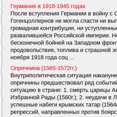
Германия в 1918-1945 годах
После вступления Германии в войну с
Гогенцоллернов не могла спасти ни в
громадная контрибуция, ни уступленны
развалившейся Российской империи. 
бесконечной бойней на Западном фронт
продовольствия, топлива и страшной э
ноября 1918 года соц ...
Опричнина (1565-1572гг.)
Внутриполитическая ситуация наканун
опричнины предшествовал ряд событи
ситуацию в стране: 1. смерть царицы А
Избранной Рады (1560г.); 2. неудачи в 
успешные набеги крымских татар (1564г.
репрессий, направленных против боярск