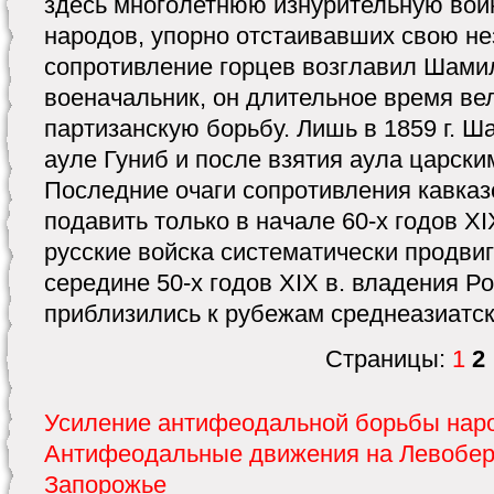
здесь многолетнюю изнурительную войн
народов, упорно отстаивавших свою нез
сопротивление горцев возглавил Шами
военачальник, он длительное время в
партизанскую борьбу. Лишь в 1859 г. 
ауле Гуниб и после взятия аула царски
Последние очаги сопротивления кавказ
подавить только в начале 60-х годов XI
русские войска систематически продвиг
середине 50-х годов XIX в. владения Р
приблизились к рубежам среднеазиатск
Страницы:
1
2
Усиление антифеодальной борьбы нар
Антифеодальные движения на Левобер
Запорожье