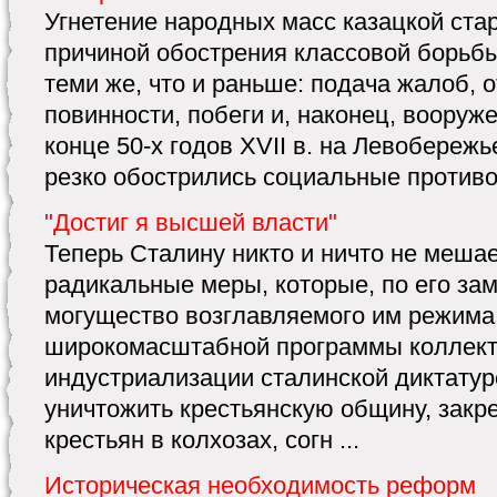
Угнетение народных масс казацкой ст
причиной обострения классовой борьб
теми же, что и раньше: подача жалоб, 
повинности, побеги и, наконец, вооруж
конце 50-х годов XVII в. на Левобереж
резко обострились социальные противор
"Достиг я высшей власти"
Теперь Сталину никто и ничто не меша
радикальные меры, которые, по его за
могущество возглавляемого им режима.
широкомасштабной программы коллект
индустриализации сталинской диктатуре
уничтожить крестьянскую общину, закр
крестьян в колхозах, согн ...
Историческая необходимость реформ