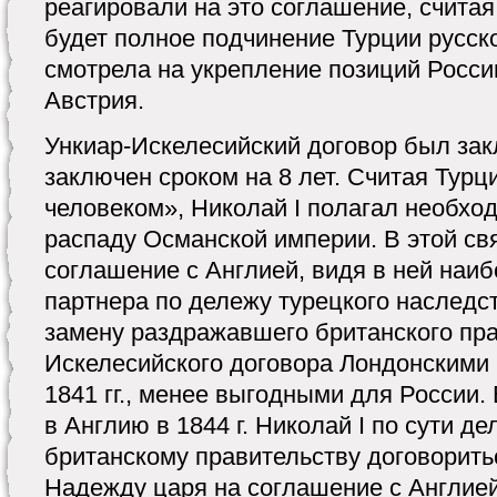
реагировали на это соглашение, считая
будет полное подчинение Турции русск
смотрела на укрепление позиций Росси
Австрия.
Ункиар-Искелесийский договор был за
заключен сроком на 8 лет. Считая Ту
человеком», Николай I полагал необхо
распаду Османской империи. В этой свя
соглашение с Англией, видя в ней наи
партнера по дележу турецкого наследс
замену раздражавшего британского пра
Искелесийского договора Лондонскими
1841 гг., менее выгодными для России.
в Англию в 1844 г. Николай I по сути 
британскому правительству договорить
Надежду царя на соглашение с Англией