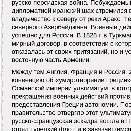
русско-персидская война. Побуждаемы
дипломатией иранский шах стремился 
владычество к северу от реки Аракс, т.
северного Азербайджана. Военные дей
успешно для России. В 1828 г. в Туркм
мирный договор, в соответствии с кото
отказалась от своих притязаний, но и у
восточную часть Армении.
Между тем Англия, Франция и Россия, з
конвенцию об «умиротворении Греции»
Османской империи ультиматум, в кот
прекращения военных действий против
предоставления Греции автономии. Пос
правительство отвергло этот ультимату
русско-французская эскадра вошла в Н
стоял турецкий флот, и в завязавшемс