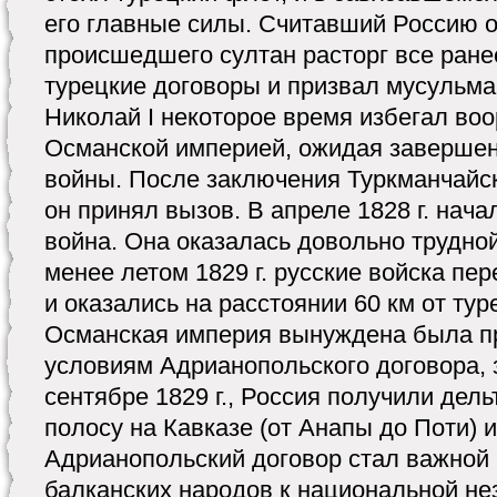
его главные силы. Считавший Россию 
происшедшего султан расторг все ране
турецкие договоры и призвал мусульма
Николай I некоторое время избегал во
Османской империей, ожидая завершен
войны. После заключения Туркманчайск
он принял вызов. В апреле 1828 г. нача
война. Она оказалась довольно трудной
менее летом 1829 г. русские войска пе
и оказались на расстоянии 60 км от ту
Османская империя вынуждена была пр
условиям Адрианопольского договора, 
сентябре 1829 г., Россия получили дел
полосу на Кавказе (от Анапы до Поти) 
Адрианопольский договор стал важной 
балканских народов к национальной не