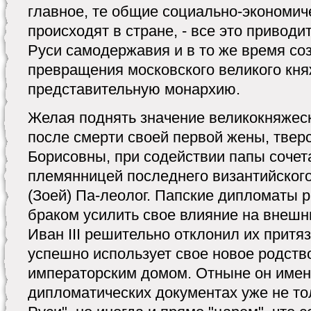
главное, те общие социально-экономич
происходят в стране, - все это приводи
Руси самодержавия и в то же время со
превращения московского великого кня
представительную монархию.
Желая поднять значение великокняжеско
после смерти своей первой жены, твер
Борисовны, при содействии папы сочет
племянницей последнего византийског
(Зоей) Па-леолог. Папские дипломаты 
браком усилить свое влияние на внеш
Иван III решительно отклонил их притя
успешно использует свое новое родств
императорским домом. Отныне он имен
дипломатических документах уже не то