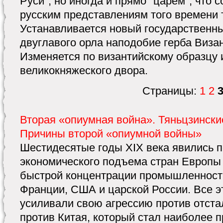
Руси", но иногда и прямо "царем", что 
русским представлениям того времени 
Устанавливается новый государственны
двуглавого орла наподобие герба Виза
Изменяется по византийскому образцу 
великокняжеского двора.
Страницы:
1
2
Вторая «опиумная война». Тяньцзински
Причины второй «опиумной войны»
Шестидесятые годы XIX века явились 
экономического подъема стран Европы
быстрой концентрации промышленности
Франции, США и царской России. Все э
усиливали свою агрессию против отстал
против Китая, который стал наиболее 