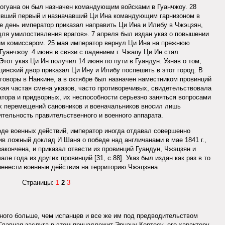
Даогуана он был назначен командующим войсками в Гуанчжоу. 28
нявший первый и назначавший Ци Ина командующим гарнизоном в
же день император приказал направить Ци Ина и Илибу в Чжэцзян,
для умилостивления врагов». 7 апреля был издан указ о повышении
им комиссаром. 25 мая император вернул Ци Ина на прежнюю
уанчжоу. 4 июня в связи с падением г. Чжапу Ци Ин стал
тот указ Ци Ин получил 14 июня по пути в Гуандун. Узнав о том,
цинский двор приказал Ци Ину и Илибу поспешить в этот город. В
еговоры в Нанкине, а в октябре был назначен наместником провинций
Такая частая смена указов, часто противоречивых, свидетельствовала
атора и придворных, их неспособности серьезно заняться вопросами
х перемещений сановников и военачальников вносил лишь
тельность правительственного и военного аппарата.
де военных действий, император иногда отдавал совершенно
ив ложный доклад И Шаня о победе над англичанами в мае 1841 г.,
акончена, и приказал отвести из провинций Гуандун, Чжэцзян и
ле года из других провинций [31, с.88]. Указ был издан как раз в то
еренести военные действия на территорию Чжэцзяна.
Страницы:
1
2
3
ного больше, чем испанцев и все же им под предводительством
лавная заслуга в этом принадлежит Эрнану Кортесу, его характеру,