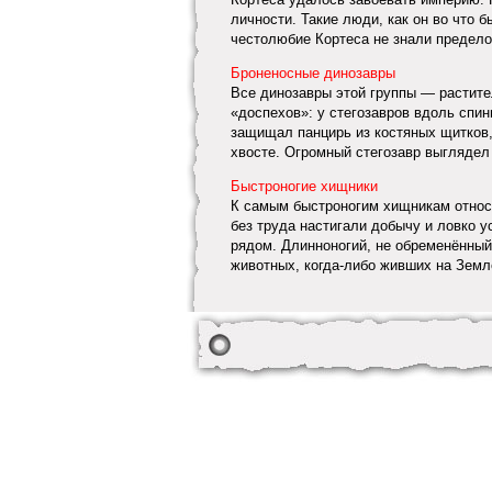
личности. Такие люди, как он во что 
честолюбие Кортеса не знали пределов
Броненосные динозавры
Все динозавры этой группы — растите
«доспехов»: у стегозавров вдоль спи
защищал панцирь из костяных щитков,
хвосте. Огромный стегозавр выгля­дел
Быстроногие хищники
К самым быстроногим хищникам относи
без труда настигали добычу и ловко 
рядом. Длинноногий, не обременён­ны
животных, когда-либо живших на Земле.