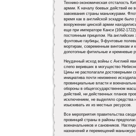
Технико-экономическая отсталость Ки
армии. К началу боевых действий ее в
завоевания страны маньчжурами. Флот
время как в английской эскадре было 
вооружении цинской армии находились
еще при императоре Канси (1662-1722)
постоянным прицелом. На английских 
фунтовые гаубицы, 9-фунтовые полевы
мортирам, современным винтовкам и к
допотопные фитильные и кремневые ружь
Неудачный исход войны с Англией яви
слепо веривших в могущество Небесно
Цины не располагали достоверными св
инициатива почти неизменно исходила
провинциальные власти и военачальни
обороны в общегосударственном масшт
действий, ни действенных планов про
исключением, не выделяло средства 
изыскивать их из местных ресурсов.
Все мероприятия правительства своди
провинций страны в районы предполаг
военачальников и сановников. Нагля
назначений и перемещений маньчжурск