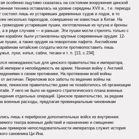
тая особенно ощутимо сказалась на состоянии вооружения цинской
оенная техника оставалась на уровне середины XVII в., т.е. периода
 состоял лишь из устаревших деревянных судов и лодок, в то
уже несколько пароходов, совершенно не известных в Китае. На
 громоздкие устаревшие пушки, изготовленные из чугуна и бронзы
, а в ряде случаев — и раньше. Эти пушки могли стрелять только с
же кораблях были установлены крупные современные орудия: 12-
е пушки, а также орудия на поворотном лафете. Английским
арабинам китайские солдаты могли противопоставить лишь
я, луки, копья, сабли, тесаки и т. п. [13, с.234].
лся неожиданностью для цинского правительства и императора,
й империи и непобедимость ее армии. Начиная войну с Англией.
едениями о своем противнике. На протяжении всей войны
 от англичан. Переложив все заботы по ведению войны на
ков, пекинское правительство даже не позаботилось об организации
абе. У него не было ни единого стратегического плана военных
ведения отдельных операций. Цинское правительство, за редким
на военные расходы, предлагая провинциальным чиновникам
лись лишь к переброске дополнительных войск из внутренних
аемого театра военных действий и назначению и смещению
дным примером непоследовательности императора служит история
ого сановника Ци Ина.