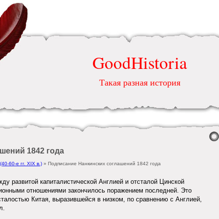
GoodHistoria
Такая разная история
шений 1842 года
-60-е гг. XIX в.)
» Подписание Нанкинских соглашений 1842 года
ду развитой капиталистической Англией и отсталой Цинской
ионными отношениями закончилось поражением последней. Это
сталостью Китая, выразившейся в низком, по сравнению с Англией,
л.