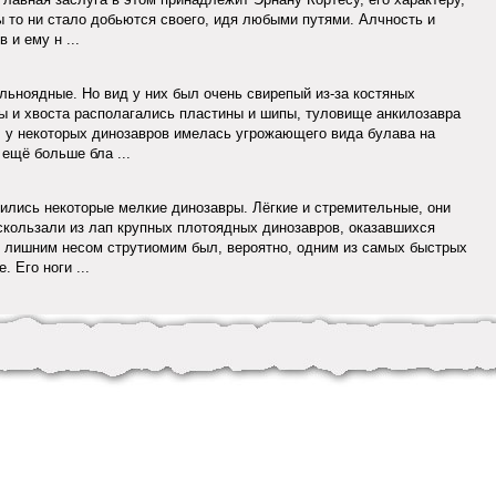
бы то ни стало добьются своего, идя любыми путями. Алчность и
 и ему н ...
льноядные. Но вид у них был очень свирепый из-за костяных
ны и хвоста располагались пластины и шипы, туловище анкилозавра
 у некоторых динозавров имелась угрожающего вида булава на
 ещё больше бла ...
лись некоторые мелкие динозавры. Лёгкие и стремительные, они
ускользали из лап крупных плотоядных динозавров, оказавшихся
й лишним несом струтиомим был, вероятно, одним из самых быстрых
 Его ноги ...