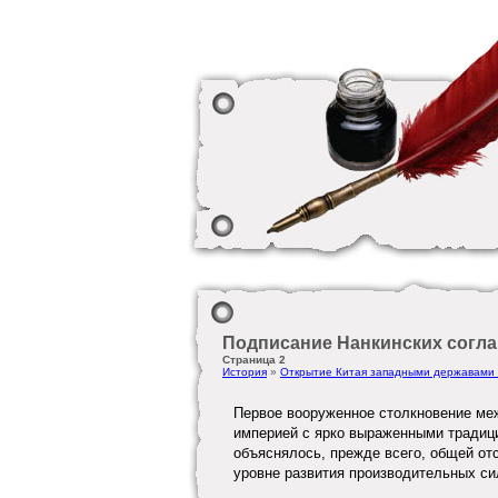
Подписание Нанкинских согла
Страница 2
История
»
Открытие Китая западными державами (40
Первое вооруженное столкновение меж
империей с ярко выраженными традиц
объяснялось, прежде всего, общей от
уровне развития производительных си