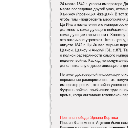
24 марта 1842 г. указом императора 
марта последовал другой указ, отме
Ханчжоу (провинция Чжэцзян). В тот 
чтобы там «подготовить мероприятия 
Ци Ина и назначении его императорск
должность командующего войсками в Г
командующим гарнизоном г. Ханчжоу. Э
что англичане угрожают Чжэнь-цзяну, 
августе 1842 г. Ци Ин вел мирные пер
Цзянси, Цзянсу и Аньхуй [31, с.87]. 
о полной растерянности самого импер
ведения войны. Каскад непродуманны
дополнительную дезорганизацию в дея
Не имея достоверной информации о хо
нереальные распоряжения. Так, получ
император решил, что война успешно з
Фуцзянь войска, прибывшие туда в нача
время, когда англичане готовились п
Причины победы Эрнана Кортеса
Причин было много. Ацтеков было нам
Кортеса удалось завоевать империю. Г