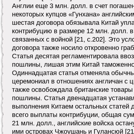
Англии еще 3 млн. долл. в счет погаш
некоторых купцов «Гунхана» английски
шестая договора обязывала Китай упла
контрибуцию в размере 12 млн. долл. 
связанных с войной [21, с.202]. Это ус
договора также носило откровенно граб
Статья десятая регламентировала вво
пошлины, лишая этим Китай таможенно
Одиннадцатая статья отменяла обычны
церемониал в отношениях англичан с ц
также освобождала британские товары 
пошлины. Статья двенадцатая устанавл
выполнения Китаем остальных статей д
всего выплаты контрибуции, общая сум
21 млн. долл., английские войска оста
ими островах Чжоушань и Гулансюй [21, 