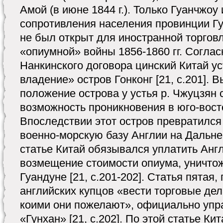
Амой (в июне 1844 г.). Только Гуанчжоу
сопротивления населения провинции Гу
не был открыт для иностранной торговл
«опиумной» войны 1856-1860 гг. Соглас
Нанкинского договора цинский Китай ус
владение» остров Гонконг [21, с.201]. 
положение острова у устья р. Чжуцзян
возможность проникновения в юго-вост
Впоследствии этот остров превратился
военно-морскую базу Англии на Дальне
статье Китай обязывался уплатить Англ
возмещение стоимости опиума, уничтоже
Гуандуне [21, с.201-202]. Статья пята
английских купцов «вести торговые дел
коими они пожелают», официально упр
«Гунхан» [21, с.202]. По этой статье К