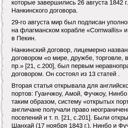
которые завершились 26 августа 1842 г
Нанкинского договора.
29-го августа мир был подписан уполн
на флагманском корабле «Cornwallis» 
в Пекин.
Нанкинский договор, лицемерно назва
договором «о мире, дружбе, торговле,
пр.» [21, с.200], был первым неравноп
договором. Он состоял из 13 статей .
Вторая статья открывала для английско
портов: Гуанчжоу, Амой, Фучжоу, Нинбо
таким образом, систему «открытых порт
англичане получали право неограничен
поселений и т. п. [21, с.201]. Были отк
Шанхай (17 ноября 1843 г.), Нинбо и Фуч