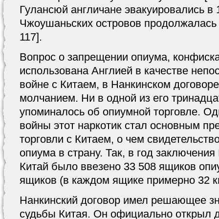
Гулансюй англичане эвакуировались в 18
Чжоушаньских островов продолжалась до 
117].
Вопрос о запрещении опиума, конфиск
использована Англией в качестве непо
войне с Китаем, в Нанкинском договор
молчанием. Ни в одной из его тринадца
упоминалось об опиумной торговле. Од
войны этот наркотик стал основным пр
торговли с Китаем, о чем свидетельств
опиума в страну. Так, в год заключения
Китай было ввезено 33 508 ящиков опиум
ящиков (в каждом ящике примерно 32 кг) 
Нанкинский договор имел решающее з
судьбы Китая. Он официально открыл 