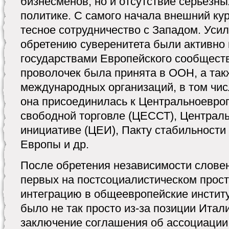
бизнесменов, но и отсутствие серьезн
политике. С самого начала внешний ку
тесное сотрудничество с Западом. Уси
обретению суверенитета были активно
государствами Европейского сообществ
проволочек была принята в ООН, а так
международных организаций, в том числ
она присоединилась к Центральноевро
свободной торговле (ЦЕССТ), Централ
инициативе (ЦЕИ), Пакту стабильности
Европы и др.
После обретения независимости словен
первых на постсоциалистическом прост
интеграцию в общеевропейские институ
было не так просто из-за позиции Ита
заключение соглашения об ассоциации