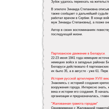
Зубок удалось переехать на жительст
В эпилоге Зинаида Степановна описыв
также сообщает о дальнейшей судьбе 
работал врачом в Сербии. В конце во
муж Зинаиды Степановны), а позже он
Автор в своих воспоминаниях повеств
последующей жизни.
Партизанское движение в Беларуси.
22-23 июня 1941 года немецкие источн
немецких войск в западных районах Бе
Беларуси действовало 4 партизанских 
их было 35, а в августе - уже 61. Перв 
История русской артиллерии XVIII век
Знакомясь с историей создания крепос
вооружения города. Интересно знать, 
века и истории его создания. В начал
организации и предназначалась, главн
"Жалованная грамота городам"
Одновременно с Жалованной грамотой