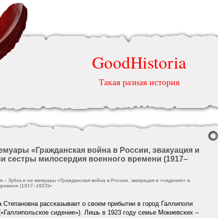
GoodHistoria
Такая разная история
мемуары «Гражданская война в России, эвакуация и
ми сестры милосердия военного времени (1917–
я – Зубок и ее мемуары «Гражданская война в России, эвакуация и «сидение» в
времени (1917–1923)»
 Степановна рассказывает о своем прибытии в город Галлиполи
а («Галлипольское сидение»). Лишь в 1923 году семье Мокиевских –