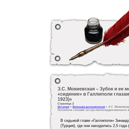
З.С. Мокиевская – Зубок и ее 
«сидение» в Галлиполи глаза
1923)»
Страница 2
История
»
Военная антропология
» З.С. Мокиевска
Галлиполи глазами сестры милосердия военного 
В седьмой главе «Галлиполи» Зинаида
(Турция), где они находились 2,5 год