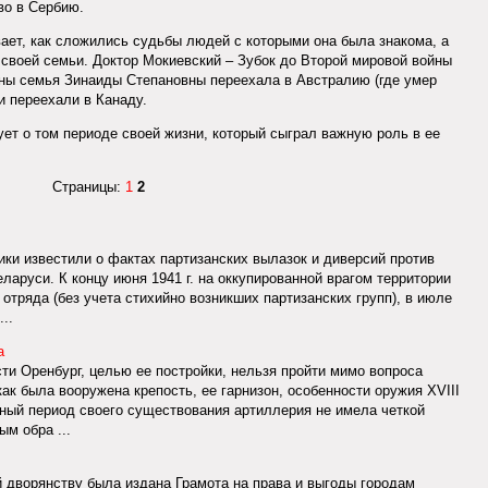
во в Сербию.
ает, как сложились судьбы людей с которыми она была знакома, а
своей семьи. Доктор Мокиевский – Зубок до Второй мировой войны
йны семья Зинаиды Степановны переехала в Австралию (где умер
и переехали в Канаду.
ует о том периоде своей жизни, который сыграл важную роль в ее
Страницы:
1
2
ики известили о фактах партизанских вылазок и диверсий против
ларуси. К концу июня 1941 г. на оккупированной врагом территории
отряда (без учета стихийно возникших партизанских групп), в июле
...
а
ти Оренбург, целью ее постройки, нельзя пройти мимо вопроса
как была вооружена крепость, ее гарнизон, особенности оружия XVIII
ьный период своего существования артиллерия не имела четкой
ым обра ...
 дворянству была издана Грамота на права и выгоды городам