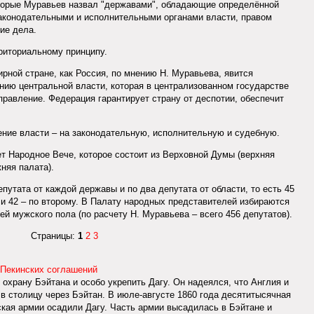
орые Муравьев назвал "державами", обладающие определённой
законодательными и исполнительными органами власти, правом
ие дела.
риториальному принципу.
рной стране, как Россия, по мнению Н. Муравьева, явится
ию центральной власти, которая в централизованном государстве
правление. Федерация гарантирует страну от деспотии, обеспечит
ение власти – на законодательную, исполнительную и судебную.
 Народное Вече, которое состоит из Верховной Думы (верхняя
няя палата).
утата от каждой державы и по два депутата от области, то есть 45
 и 42 – по второму. В Палату народных представителей избираются
ей мужского пола (по расчету Н. Муравьева – всего 456 депутатов).
Страницы:
1
2
3
 Пекинских соглашений
охрану Бэйтана и особо укрепить Дагу. Он надеялся, что Англия и
в столицу через Бэйтан. В июле-августе 1860 года десятитысячная
кая армии осадили Дагу. Часть армии высадилась в Бэйтане и