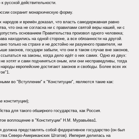
 к русской действительности.
оссии сохранит монархическую форму.
ех народов и времён доказал, что власть самодержавная равно
ва, что она не согласна ни с правилами святой веры нашей, ни с
допустить основанием Правительства произвол одного человека;
ава находились на одной стороне, а все обязанности на другой.
но только на страхе и не достойно ни разумного правителя, ни
ше законов, государи забыли, что они в таком случае вне законов,
ссылаться на законы, когда дело идёт о них самих. Одно из двух:
 не хотят и сами подчиняться оным, или они несправедливы, тогда
 народы европейские достигают законов и свободы. Более всех их
ое"1.
ыми во "Вступлении" к "Конституции", являются такие как:
е конституции);
ства для такого обширного государства, как Россия.
тое воплощение в "Конституции" Н.М. Муравьёва1.
я должна представлять собой федеративное государство (он был
ства Северо-Американских Штатов). Империя делилась на