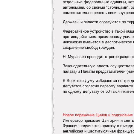
отдельные федеральные единицы, кот
автономией, со своими "столицами", 
самостоятельно решать свои внутренн
Державы и области образуются по тер
Федеративное устройство в такой обши
противодействием чрезмерному усилен
неизбежно выльется в деспотическое 
сохранение свобод граждан.
Н. Муравьев проводит строгое раздел
Законодательную власть осуществляет
палата) и Палаты представителей (ниж
В Верхнюю Думу избираются по три деп
депутатов согласно первому варианту
по одному депутату от 50 тысяч жител
Новое поражение Цинов и подписание
Император приказал Цэнгэринчи снять 
Франция подчинятся приказу о въезде 
английская и шеститысячная французс