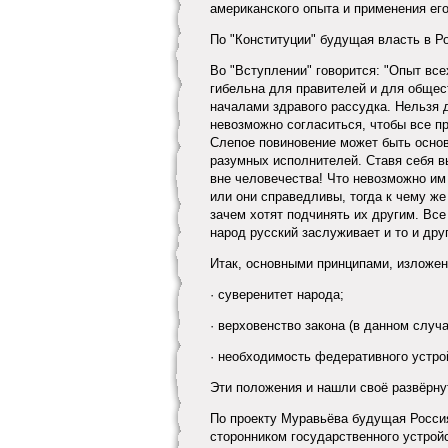
американского опыта и применения его
По "Конституции" будущая власть в Р
Во "Вступлении" говорится: "Опыт вс
гибельна для правителей и для общест
началами здравого рассудка. Нельзя 
невозможно согласиться, чтобы все пр
Слепое повиновение может быть основа
разумных исполнителей. Ставя себя вы
вне человечества! Что невозможно им 
или они справедливы, тогда к чему же
зачем хотят подчинять их другим. Все
народ русский заслуживает и то и друг
Итак, основными принципами, изложенн
· суверенитет народа;
· верховенство закона (в данном случа
· необходимость федеративного устрой
Эти положения и нашли своё развёрну
По проекту Муравьёва будущая Росси
сторонником государственного устрой