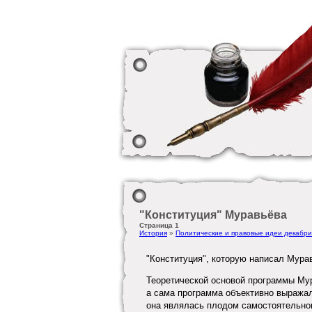
"Конституция" Муравьёва
Страница 1
История
»
Политические и правовые идеи декабри
"Конституция", которую написал Мура
Теоретической основой программы Мур
а сама программа объективно выражал
она являлась плодом самостоятельног